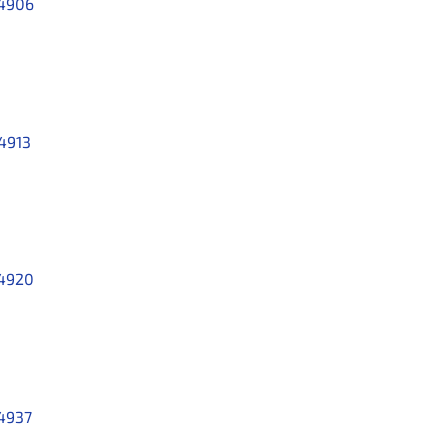
4906
4913
4920
4937