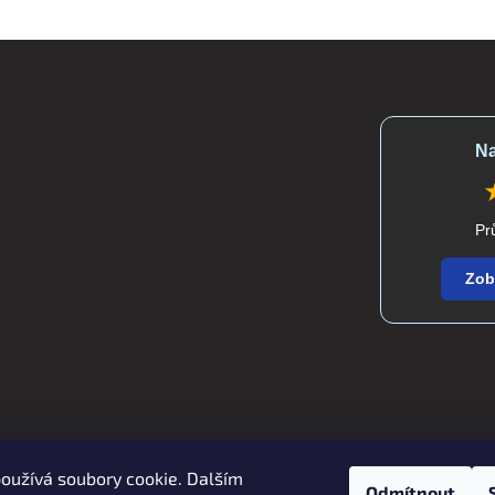
Na
Pr
Zob
oužívá soubory cookie. Dalším
Zboží.cz
Heureka.cz
verdatex.cz
Odmítnout