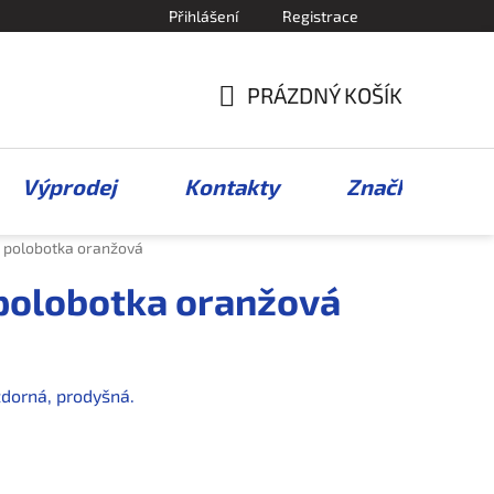
Přihlášení
Registrace
PRÁZDNÝ KOŠÍK
NÁKUPNÍ
KOŠÍK
Výprodej
Kontakty
Značky
r polobotka oranžová
polobotka oranžová
dorná, prodyšná.