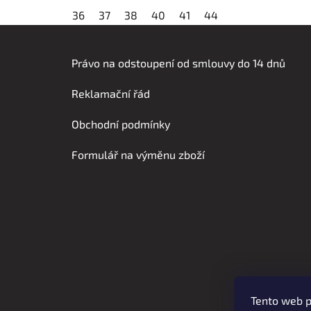
36
37
38
40
41
44
Z
á
Právo na odstoupení od smlouvy do 14 dnů
p
Reklamační řád
a
t
Obchodní podmínky
í
Formulář na výměnu zboží
Tento web p