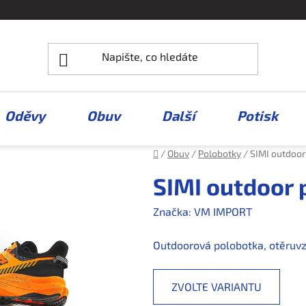
Oděvy
Obuv
Další
Potisk
Domů
/
Obuv
/
Polobotky
/
SIMI outdoo
SIMI outdoor 
Značka:
VM IMPORT
Outdoorová polobotka, otěruvz
ZVOLTE VARIANTU