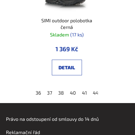
SIMI outdoor polobotka
černá
Skladem
(17 ks)
1 369 Kč
DETAIL
36
37
38
40
41
44
Z
á
Právo na odstoupení od smlouvy do 14 dnů
p
a
Reklamační řád