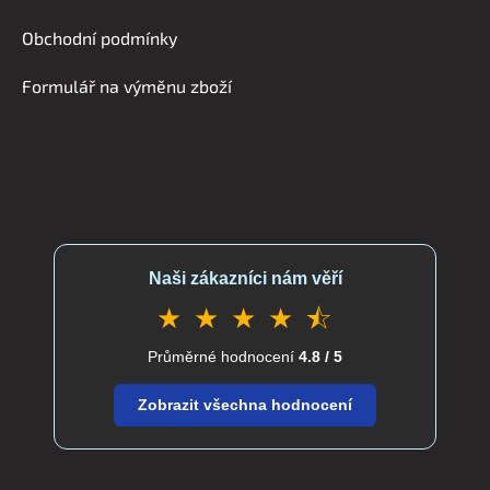
t
í
Obchodní podmínky
Formulář na výměnu zboží
Naši zákazníci nám věří
★ ★ ★ ★ ⯪
Průměrné hodnocení
4.8 / 5
Zobrazit všechna hodnocení