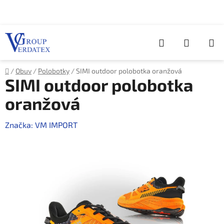
Přejít
na
obsah
Hledat
NÁKUP
KOŠÍK
Domů
/
Obuv
/
Polobotky
/
SIMI outdoor polobotka oranžová
SIMI outdoor polobotka
oranžová
Značka:
VM IMPORT