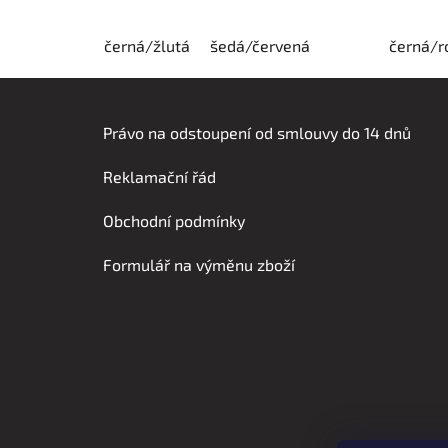
černá/žlutá
šedá/červená
černá/r
Z
á
Právo na odstoupení od smlouvy do 14 dnů
p
Reklamační řád
a
t
Obchodní podmínky
í
Formulář na výměnu zboží