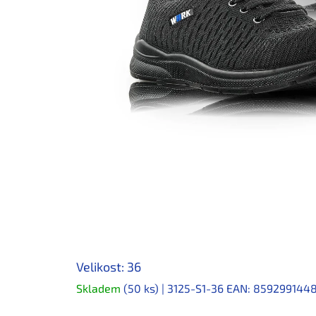
Velikost: 36
Skladem
(50 ks)
| 3125-S1-36
EAN:
859299144