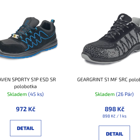
AVEN SPORTY S1P ESD SR
GEARGRINT S1 MF SRC polo
polobotka
Skladem
(45 ks)
Skladem
(26 Pár)
972 Kč
898 Kč
Měrná
898 Kč / 1 ks
cena:
DETAIL
DETAIL