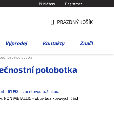
Přihlášení
Registrace
PRÁZDNÝ KOŠÍK
NÁKUPNÍ
KOŠÍK
Výprodej
Kontakty
Značky
ečnostní polobotka
čnostní polobotka
lní -
S1 FO
- s ocelovou tužinkou,
v
,
NON METALLIC - obuv bez kovových částí.