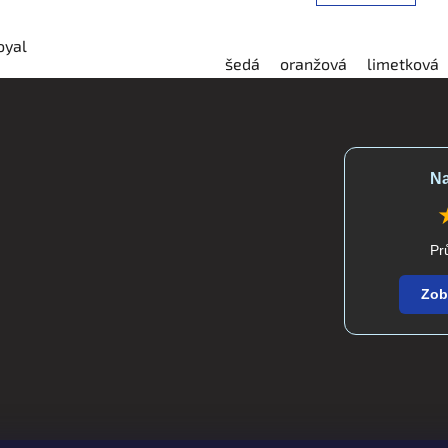
oyal
šedá
oranžová
limetková
Na
Pr
Zob