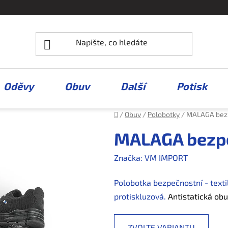
Oděvy
Obuv
Další
Potisk
Domů
/
Obuv
/
Polobotky
/
MALAGA bezp
MALAGA bezpe
Značka:
VM IMPORT
Polobotka bezpečnostní - texti
protiskluzová.
Antistatická obu
ZVOLTE VARIANTU