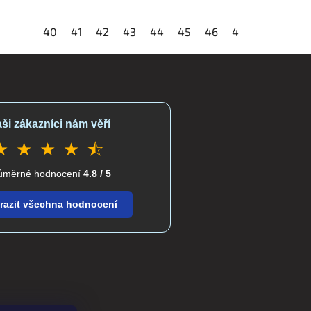
40
41
42
43
44
45
46
48
ši zákazníci nám věří
★ ★ ★ ★ ⯪
ůměrné hodnocení
4.8 / 5
razit všechna hodnocení