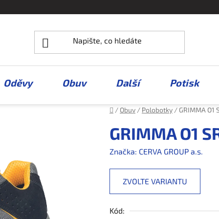
Oděvy
Obuv
Další
Potisk
Domů
/
Obuv
/
Polobotky
/
GRIMMA O1 S
GRIMMA O1 SR
Značka:
CERVA GROUP a.s.
ZVOLTE VARIANTU
Kód: