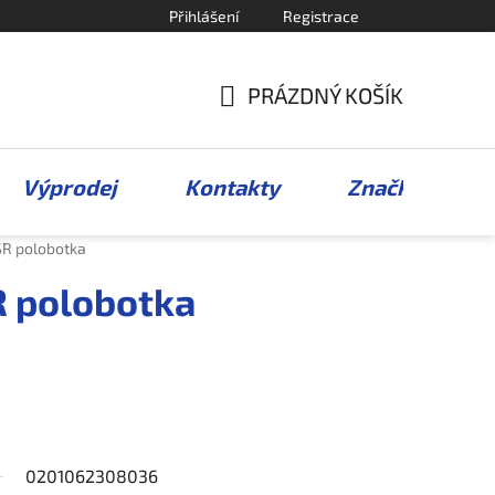
Přihlášení
Registrace
PRÁZDNÝ KOŠÍK
NÁKUPNÍ
KOŠÍK
Výprodej
Kontakty
Značky
R polobotka
 polobotka
0201062308036