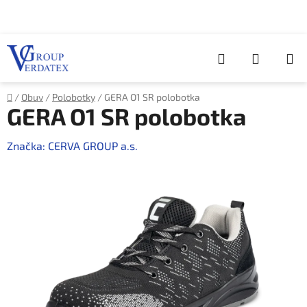
Přejít
na
obsah
Hledat
NÁKUP
KOŠÍK
Domů
/
Obuv
/
Polobotky
/
GERA O1 SR polobotka
GERA O1 SR polobotka
Značka:
CERVA GROUP a.s.