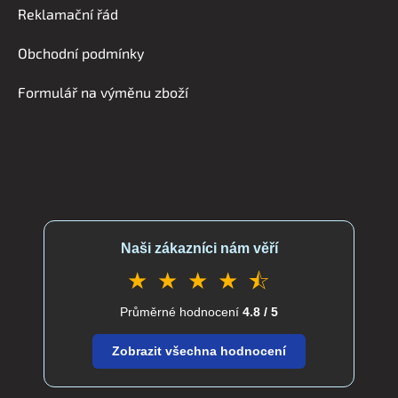
a
Reklamační řád
t
í
Obchodní podmínky
Formulář na výměnu zboží
Naši zákazníci nám věří
★ ★ ★ ★ ⯪
Průměrné hodnocení
4.8 / 5
Zobrazit všechna hodnocení