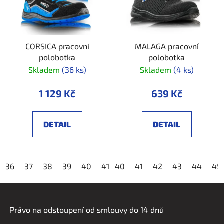
CORSICA pracovní
MALAGA pracovní
polobotka
polobotka
Skladem
(36 ks)
Skladem
(4 ks)
1 129 Kč
639 Kč
DETAIL
DETAIL
36
37
38
39
40
41
40
42
41
43
42
44
43
45
44
46
45
4
Z
á
Právo na odstoupení od smlouvy do 14 dnů
p