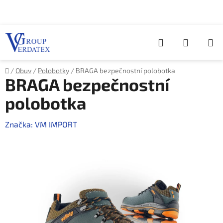
Přejít
na
obsah
Hledat
NÁKUP
KOŠÍK
Domů
/
Obuv
/
Polobotky
/
BRAGA bezpečnostní polobotka
BRAGA bezpečnostní
polobotka
Značka:
VM IMPORT