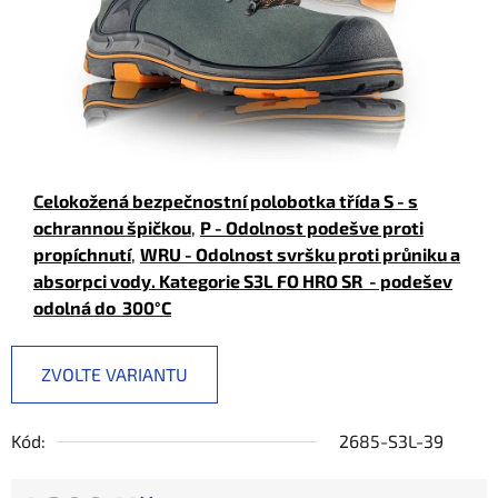
C
elokožená bezpečnostní polobotka třída S - s
ochrannou špičkou
,
P - Odolnost podešve proti
propíchnutí
,
WRU - Odolnost svršku proti průniku a
absorpci vody. Kategorie
S3L FO HRO SR
- podešev
odolná do 300°C
ZVOLTE VARIANTU
Kód:
2685-S3L-39