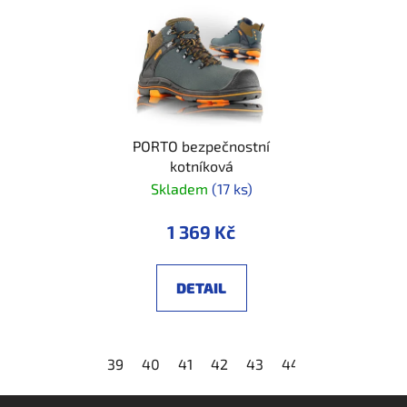
PORTO bezpečnostní
kotníková
Skladem
(17 ks)
1 369 Kč
DETAIL
39
40
41
42
43
44
45
46
47
Z