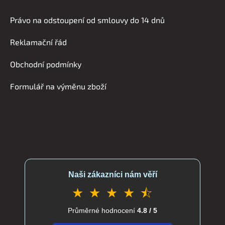
á
Právo na odstoupení od smlouvy do 14 dnů
p
a
Reklamační řád
t
í
Obchodní podmínky
Formulář na výměnu zboží
Naši zákazníci nám věří
★ ★ ★ ★ ⯪
Průměrné hodnocení
4.8 / 5