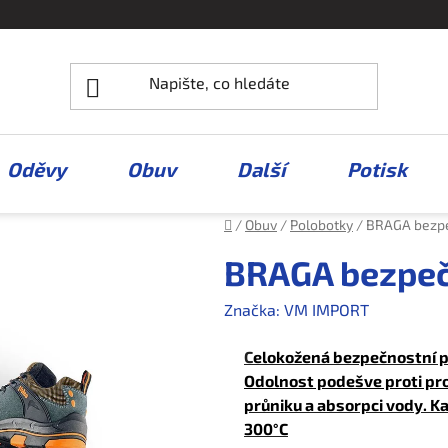
Oděvy
Obuv
Další
Potisk
Domů
/
Obuv
/
Polobotky
/
BRAGA bezpe
BRAGA bezpeč
Značka:
VM IMPORT
C
elokožená bezpečnostní po
Odolnost podešve proti pr
průniku a absorpci vody. K
300°C