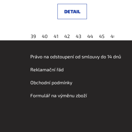
DETAIL
39
40
41
42
43
44
45
46
47
Z
á
Právo na odstoupení od smlouvy do 14 dnů
p
Reklamační řád
a
t
Obchodní podmínky
í
Formulář na výměnu zboží