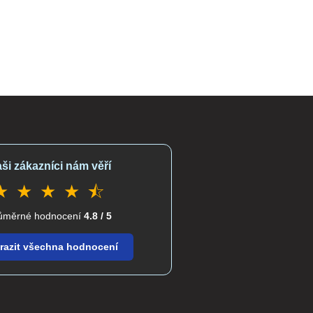
ši zákazníci nám věří
★ ★ ★ ★ ⯪
ůměrné hodnocení
4.8 / 5
razit všechna hodnocení