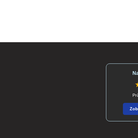
48
Na
Pr
Zob