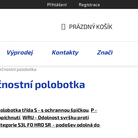
Přihlášení
Registrace
PRÁZDNÝ KOŠÍK
NÁKUPNÍ
KOŠÍK
Výprodej
Kontakty
Značky
čnostní polobotka
nostní polobotka
lobotka třída S - s ochrannou špičkou
,
P -
opíchnutí
,
WRU - Odolnost svršku proti
ategorie
S3L FO HRO SR
- podešev odolná do