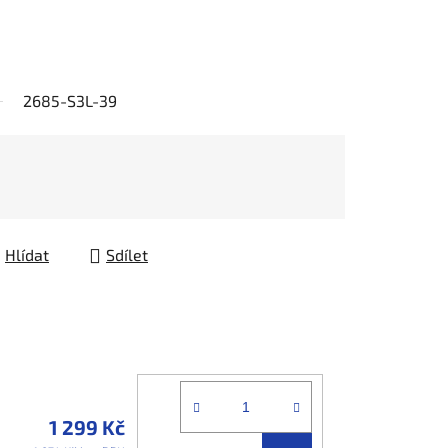
2685-S3L-39
Hlídat
Sdílet
1 299 Kč