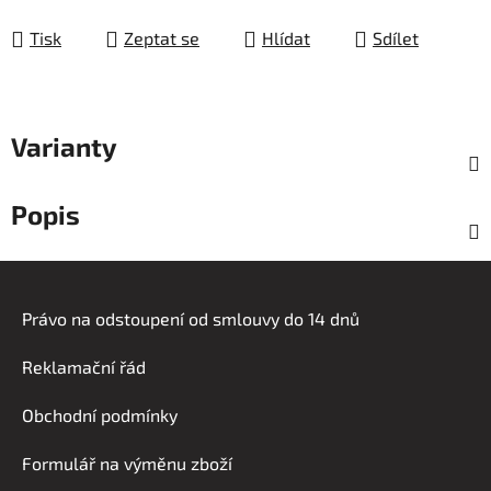
Měrná cena:
Tisk
Zeptat se
Hlídat
Sdílet
Varianty
Popis
Z
á
Právo na odstoupení od smlouvy do 14 dnů
p
a
Reklamační řád
t
í
Obchodní podmínky
Formulář na výměnu zboží