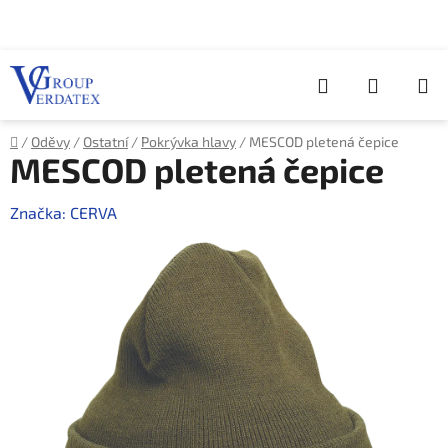
Přejít
na
obsah
Hledat
NÁKUP
KOŠÍK
Domů
/
Oděvy
/
Ostatní
/
Pokrývka hlavy
/
MESCOD pletená čepice
MESCOD pletená čepice
Značka:
CERVA