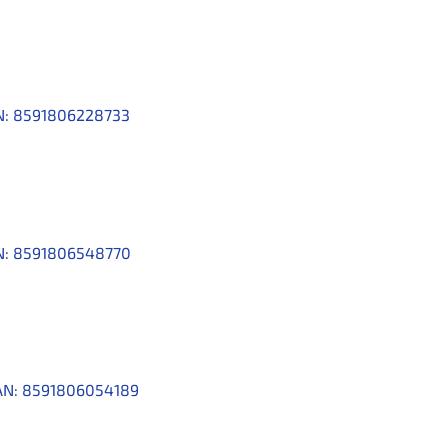
N:
8591806228733
N:
8591806548770
AN:
8591806054189