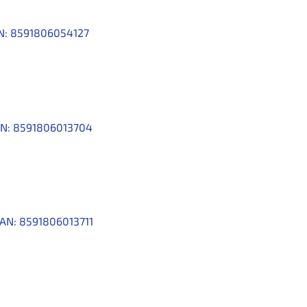
N:
8591806054127
N:
8591806013704
AN:
8591806013711