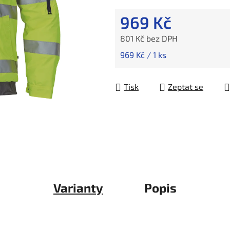
969 Kč
801 Kč bez DPH
Měrná cena:
969 Kč / 1 ks
Tisk
Zeptat se
Varianty
Popis