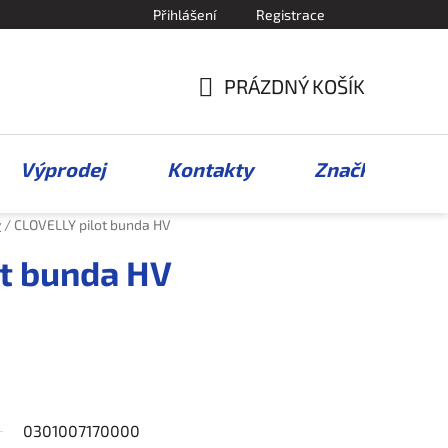
Přihlášení
Registrace
PRÁZDNÝ KOŠÍK
NÁKUPNÍ
KOŠÍK
Výprodej
Kontakty
Značky
y
/
CLOVELLY pilot bunda HV
t bunda HV
0301007170000