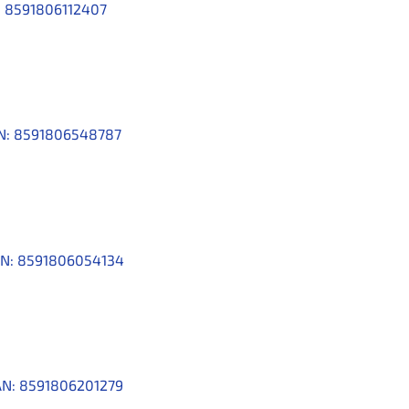
:
8591806112407
N:
8591806548787
N:
8591806054134
N:
8591806201279