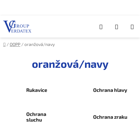
Přejít
na
obsah
Hledat
NÁKUP
KOŠÍK
Domů
/
OOPP
/
oranžová/navy
oranžová/navy
Rukavice
Ochrana hlavy
Ochrana
Ochrana zraku
sluchu