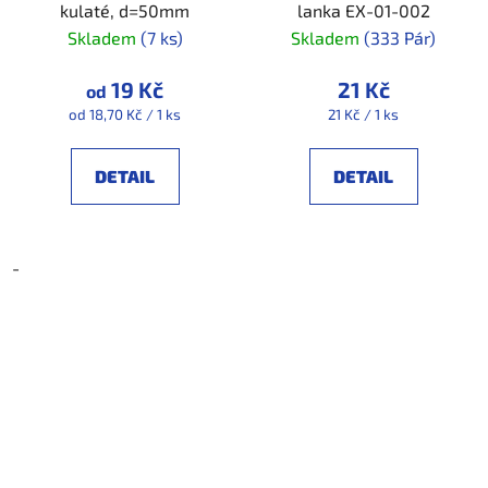
kulaté, d=50mm
lanka EX-01-002
Skladem
(7 ks)
Skladem
(333 Pár)
19 Kč
21 Kč
od
Měrná
Měrná
od 18,70 Kč / 1 ks
21 Kč / 1 ks
cena:
cena:
DETAIL
DETAIL
-