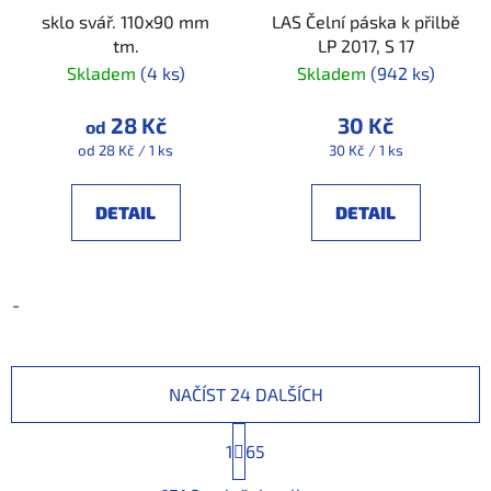
sklo svář. 110x90 mm
LAS Čelní páska k přilbě
tm.
LP 2017, S 17
Skladem
(4 ks)
Skladem
(942 ks)
28 Kč
30 Kč
od
Měrná
Měrná
od 28 Kč / 1 ks
30 Kč / 1 ks
cena:
cena:
DETAIL
DETAIL
-
NAČÍST 24 DALŠÍCH
S
1
t
65
r
O