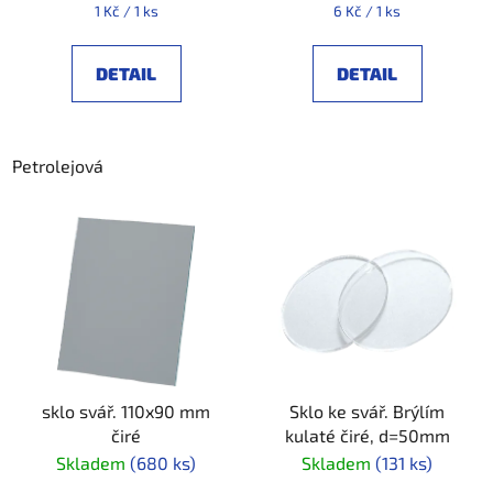
t
Měrná
Měrná
1 Kč / 1 ks
6 Kč / 1 ks
ů
cena:
cena:
DETAIL
DETAIL
Petrolejová
sklo svář. 110x90 mm
Sklo ke svář. Brýlím
čiré
kulaté čiré, d=50mm
Skladem
(680 ks)
Skladem
(131 ks)