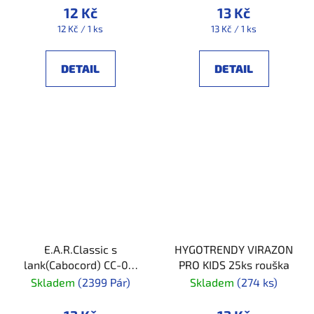
12 Kč
13 Kč
Měrná
Měrná
12 Kč / 1 ks
13 Kč / 1 ks
cena:
cena:
DETAIL
DETAIL
E.A.R.Classic s
HYGOTRENDY VIRAZON
lank(Cabocord) CC-01-
PRO KIDS 25ks rouška
000
Skladem
(2399 Pár)
Skladem
(274 ks)