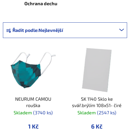
Ochrana dechu
Ř
Řadit podle:
Nejlevnější
a
z
V
e
ý
n
p
í
i
p
s
r
p
o
r
d
NEURUM CAMOU
SK 1140 Sklo ke
o
u
rouška
svář.brýlím 108x51- čiré
d
k
Skladem
(3740 ks)
Skladem
(2547 ks)
u
t
k
ů
1 Kč
6 Kč