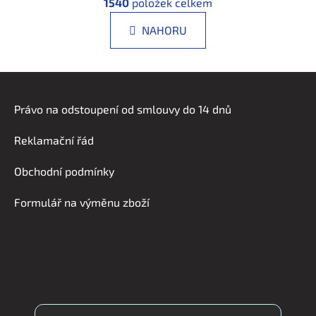
á
1540
položek celkem
v
n
l
k
NAHORU
á
o
d
v
a
á
Z
n
c
á
í
í
Právo na odstoupení od smlouvy do 14 dnů
p
p
r
a
Reklamační řád
v
t
k
í
Obchodní podmínky
y
v
Formulář na výměnu zboží
ý
p
i
s
u