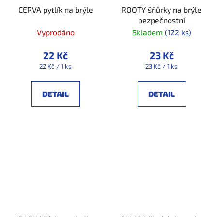
CERVA pytlík na brýle
ROOTY šňůrky na brýle
bezpečnostní
Vyprodáno
Skladem
(122 ks)
22 Kč
23 Kč
Měrná
Měrná
22 Kč / 1 ks
23 Kč / 1 ks
cena:
cena:
DETAIL
DETAIL