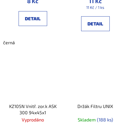
8 Kč
11 Kč
Měrná
11 Kč / 1 ks
cena:
DETAIL
DETAIL
černá
KZ105N Vnitř. zor.k ASK
Držák Filtru UNIX
300 94x45x1
Vyprodáno
Skladem
(188 ks)