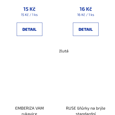
15 Kč
16 Kč
Měrná
Měrná
15 Kč / 1 ks
16 Kč / 1 ks
cena:
cena:
DETAIL
DETAIL
žlutá
EMBERIZA VAM
RUSE šňůrky na brýle
rukavice
standardní