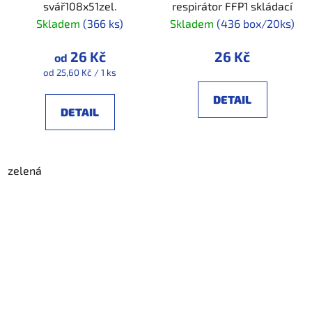
svář108x51zel.
respirátor FFP1 skládací
Skladem
(366 ks)
Skladem
(436 box/20ks)
26 Kč
26 Kč
od
Měrná
od 25,60 Kč / 1 ks
cena:
DETAIL
DETAIL
zelená