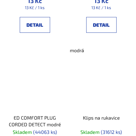
13 Kč
13 Kč
Měrná
Měrná
13 Kč / 1 ks
13 Kč / 1 ks
cena:
cena:
DETAIL
DETAIL
modrá
ED COMFORT PLUG
Klips na rukavice
CORDED DETECT modré
Skladem
(44063 ks)
Skladem
(31612 ks)