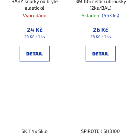
RABY šňůrky na brýle
3M 105 čistící ubrousky
elastické
(2ks/BAL)
Vyprodáno
Skladem
(563 ks)
24 Kč
26 Kč
Měrná
Měrná
24 Kč / 1 ks
26 Kč / 1 ks
cena:
cena:
DETAIL
DETAIL
SK 114x Sklo
SPIROTEK SH3100