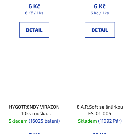
6 Kč
6 Kč
Měrná
Měrná
6 Kč / 1 ks
6 Kč / 1 ks
cena:
cena:
DETAIL
DETAIL
HYGOTRENDY VIRAZON
E.A.R.Soft se šnůrkou
10ks rouška
ES-01-005
3vrstvá_balení 10ks
Skladem
(16025 balení)
Skladem
(11092 Pár)