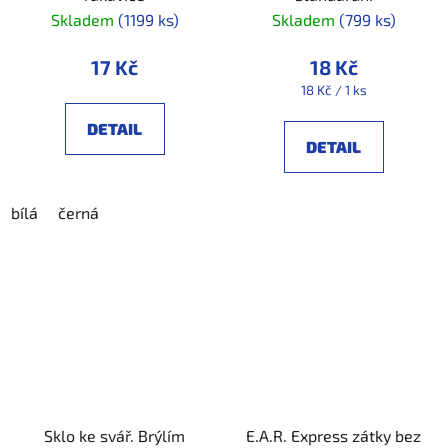
Skladem
(1199 ks)
Skladem
(799 ks)
17 Kč
18 Kč
Měrná
18 Kč / 1 ks
cena:
DETAIL
DETAIL
bílá
černá
Sklo ke svář. Brýlím
E.A.R. Express zátky bez