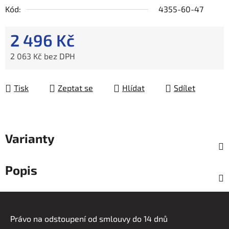
Kód:
4355-60-47
2 496 Kč
2 063 Kč bez DPH
Měrná cena:
Tisk
Zeptat se
Hlídat
Sdílet
Varianty
Popis
Z
á
Právo na odstoupení od smlouvy do 14 dnů
p