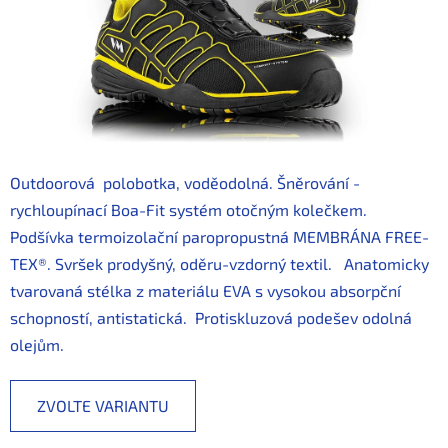
Outdoorová polobotka, voděodolná. Šněrování -
rychloupínací Boa-Fit systém otočným kolečkem.
Podšívka termoizolační paropropustná MEMBRÁNA FREE-
TEX®. Svršek
prodyšný, oděru-vzdorný textil
. A
natomicky
tvarovaná stélka z materiálu EVA s vysokou absorpční
schopností, antistatická. Protiskluzová podešev odolná
olejům.
ZVOLTE VARIANTU