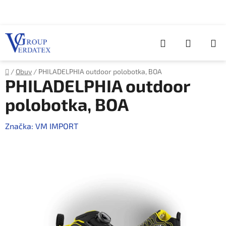
Přejít
na
obsah
Hledat
NÁKUP
KOŠÍK
Domů
/
Obuv
/
PHILADELPHIA outdoor polobotka, BOA
PHILADELPHIA outdoor
polobotka, BOA
Značka:
VM IMPORT