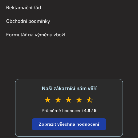
a
Reklamační řád
t
í
Obchodní podmínky
Formulář na výměnu zboží
Naši zákazníci nám věří
★ ★ ★ ★ ⯪
Průměrné hodnocení
4.8 / 5
Zobrazit všechna hodnocení