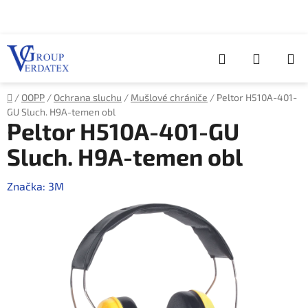
Přejít
na
obsah
Hledat
NÁKUP
KOŠÍK
Domů
/
OOPP
/
Ochrana sluchu
/
Mušlové chrániče
/
Peltor H510A-401-
GU Sluch. H9A-temen obl
Peltor H510A-401-GU
Sluch. H9A-temen obl
Značka:
3M