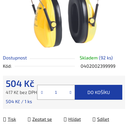
Dostupnost
Skladem
(92 ks)
Kód:
0402002399999
504 Kč
417 Kč bez DPH
DO KOŠÍKU
Měrná cena:
504 Kč / 1 ks
Tisk
Zeptat se
Hlídat
Sdílet