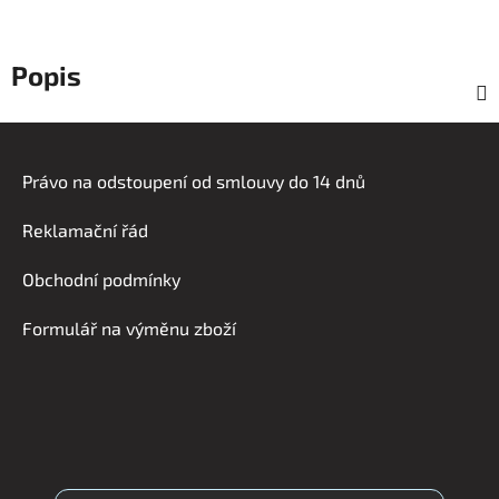
Popis
Z
á
Právo na odstoupení od smlouvy do 14 dnů
p
a
Reklamační řád
t
í
Obchodní podmínky
Formulář na výměnu zboží