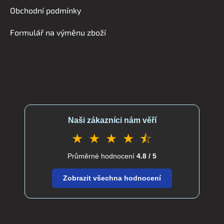
í
Obchodní podmínky
Formulář na výměnu zboží
Naši zákazníci nám věří
★ ★ ★ ★ ⯪
Průměrné hodnocení
4.8 / 5
Zobrazit všechna hodnocení