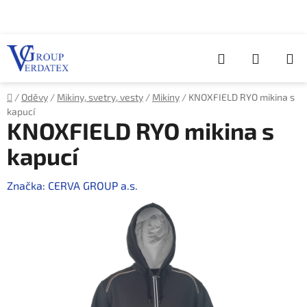
Přejít
na
obsah
Hledat
NÁKUP
KOŠÍK
Domů
/
Oděvy
/
Mikiny, svetry, vesty
/
Mikiny
/
KNOXFIELD RYO mikina s
kapucí
KNOXFIELD RYO mikina s
kapucí
Značka:
CERVA GROUP a.s.