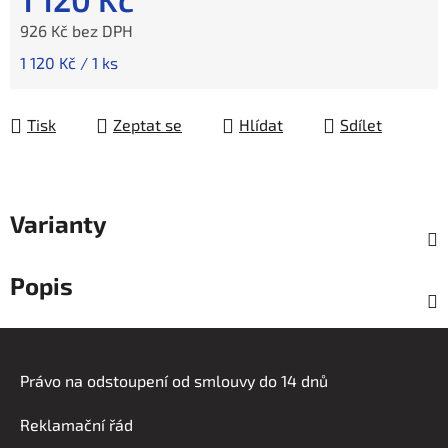
926 Kč bez DPH
Měrná cena:
1 120 Kč / 1 ks
Tisk
Zeptat se
Hlídat
Sdílet
Varianty
Popis
Z
á
Právo na odstoupení od smlouvy do 14 dnů
p
a
Reklamační řád
t