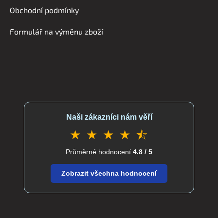
í
Obchodní podmínky
Formulář na výměnu zboží
Naši zákazníci nám věří
★ ★ ★ ★ ⯪
Průměrné hodnocení
4.8 / 5
Zobrazit všechna hodnocení