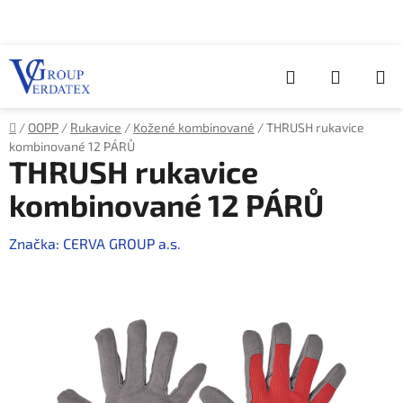
Přejít
na
obsah
Hledat
NÁKUP
KOŠÍK
Domů
/
OOPP
/
Rukavice
/
Kožené kombinované
/
THRUSH rukavice
kombinované 12 PÁRŮ
THRUSH rukavice
kombinované 12 PÁRŮ
Značka:
CERVA GROUP a.s.