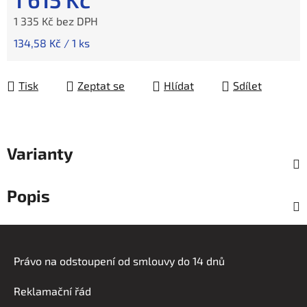
1 335 Kč bez DPH
Měrná cena:
134,58 Kč / 1 ks
Tisk
Zeptat se
Hlídat
Sdílet
Varianty
Popis
Z
á
Právo na odstoupení od smlouvy do 14 dnů
p
a
Reklamační řád
t