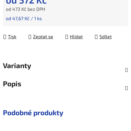
od
473 Kč
bez DPH
Měrná cena:
od 47,67 Kč / 1 ks
Tisk
Zeptat se
Hlídat
Sdílet
Varianty
Popis
Podobné produkty