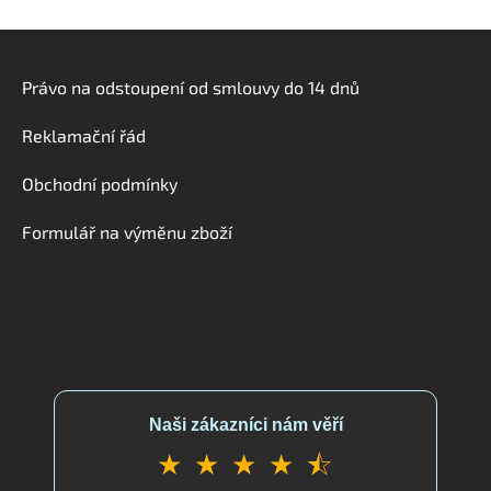
Z
á
Právo na odstoupení od smlouvy do 14 dnů
p
a
Reklamační řád
t
í
Obchodní podmínky
Formulář na výměnu zboží
Naši zákazníci nám věří
★ ★ ★ ★ ⯪