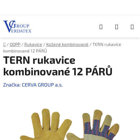
Přejít
na
obsah
Hledat
NÁKUP
KOŠÍK
Domů
/
OOPP
/
Rukavice
/
Kožené kombinované
/
TERN rukavice
kombinované 12 PÁRŮ
TERN rukavice
kombinované 12 PÁRŮ
Značka:
CERVA GROUP a.s.