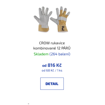
CROW rukavice
kombinované 12 PÁRŮ
Skladem
(264 balení)
816 Kč
od
Měrná
od 68 Kč / 1 ks
cena:
DETAIL
-