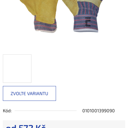
ZVOLTE VARIANTU
Kód:
0101001399090
od
572 Kč