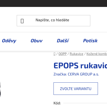
Oděvy
Obuv
Další
Potisk
Domů
/
OOPP
/
Rukavice
/
Kožené komb
EPOPS rukavic
Značka:
CERVA GROUP a.s.
ZVOLTE VARIANTU
Kód: