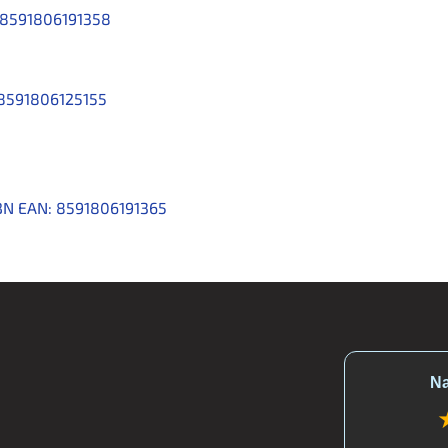
8591806191358
8591806125155
0BN
EAN:
8591806191365
Na