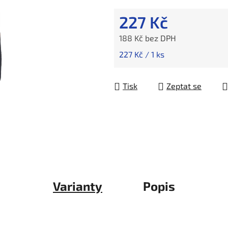
227 Kč
188 Kč bez DPH
Měrná cena:
227 Kč / 1 ks
Tisk
Zeptat se
Varianty
Popis