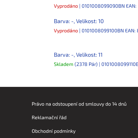
Vyprodáno
| 0101008099090BN
EAN:
Barva: -, Velikost: 10
Vyprodáno
| 0101008099100BN
EAN:
Barva: -, Velikost: 11
Skladem
(2378 Pár)
| 010100809911
Z
á
Právo na odstoupení od smlouvy do 14 dnů
p
Reklamační řád
a
t
Obchodní podmínky
í