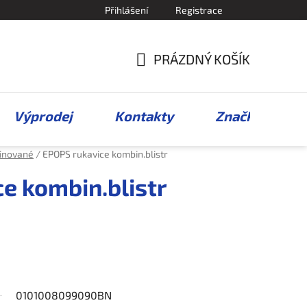
Přihlášení
Registrace
PRÁZDNÝ KOŠÍK
NÁKUPNÍ
KOŠÍK
Výprodej
Kontakty
Značky
inované
/
EPOPS rukavice kombin.blistr
e kombin.blistr
0101008099090BN