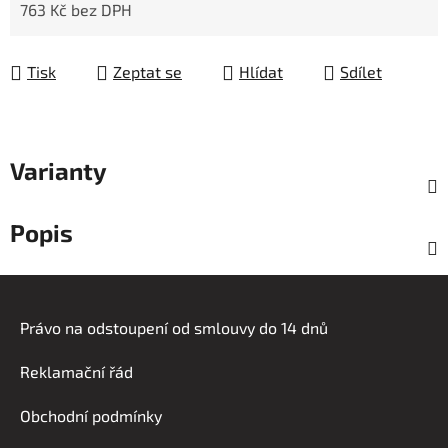
763 Kč bez DPH
Měrná cena:
Tisk
Zeptat se
Hlídat
Sdílet
Varianty
Popis
Z
á
Právo na odstoupení od smlouvy do 14 dnů
p
a
Reklamační řád
t
í
Obchodní podmínky