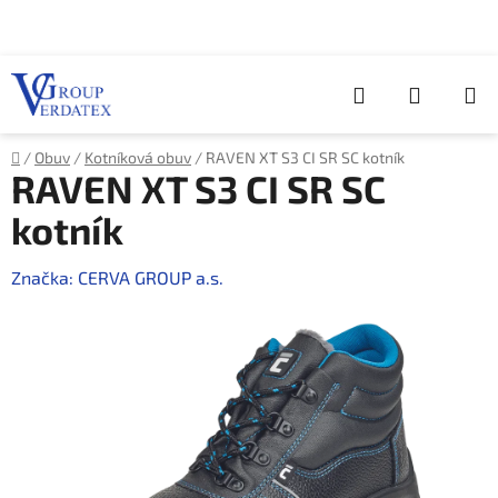
Přejít
na
obsah
Hledat
NÁKUP
KOŠÍK
Domů
/
Obuv
/
Kotníková obuv
/
RAVEN XT S3 CI SR SC kotník
RAVEN XT S3 CI SR SC
kotník
Značka:
CERVA GROUP a.s.