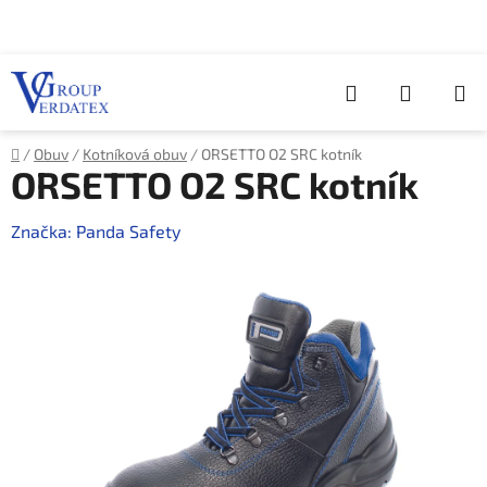
Přejít
na
obsah
Hledat
NÁKUP
KOŠÍK
Domů
/
Obuv
/
Kotníková obuv
/
ORSETTO O2 SRC kotník
ORSETTO O2 SRC kotník
Značka:
Panda Safety