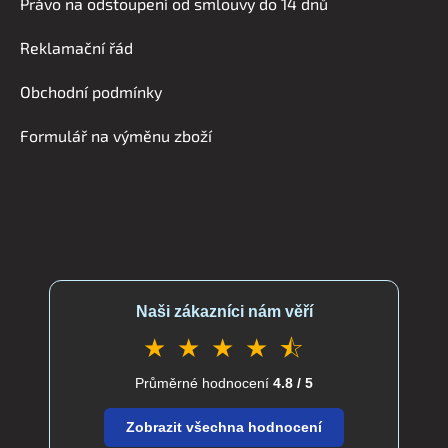
Právo na odstoupení od smlouvy do 14 dnů
p
a
Reklamační řád
t
í
Obchodní podmínky
Formulář na výměnu zboží
Naši zákazníci nám věří
★ ★ ★ ★ ⯪
Průměrné hodnocení
4.8 / 5
Zobrazit všechna hodnocení