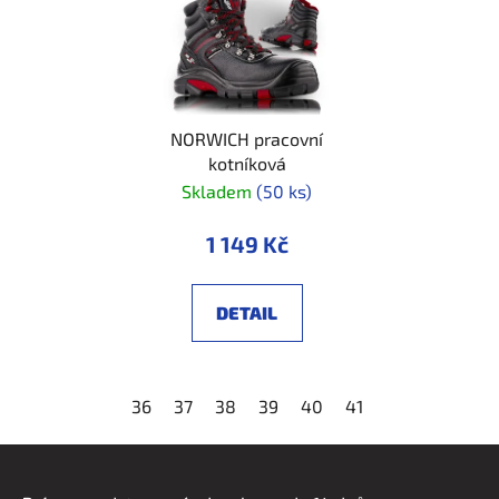
NORWICH pracovní
kotníková
Skladem
(50 ks)
1 149 Kč
DETAIL
36
37
38
39
40
41
42
43
44
Z
á