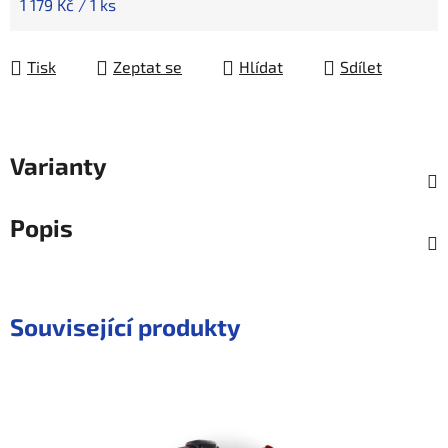
Měrná cena:
1 179 Kč / 1 ks
Tisk
Zeptat se
Hlídat
Sdílet
Varianty
Popis
Související produkty