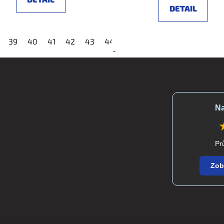
DETAIL
45
39
46
40
47
41
48
42
43
44
45
46
47
48
-
Na
Pr
Zob