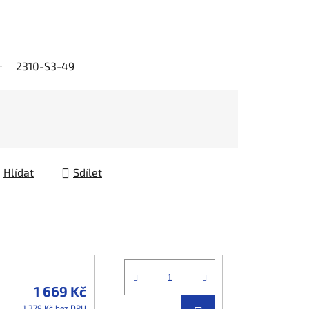
2310-S3-49
Hlídat
Sdílet
1 669 Kč
1 379 Kč bez DPH