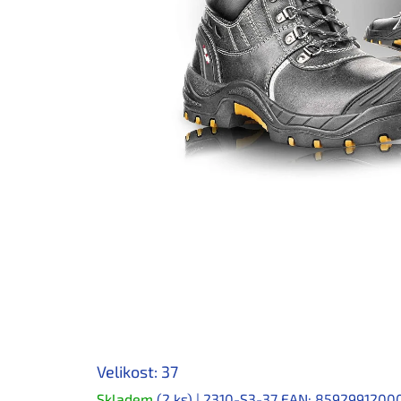
Velikost: 37
Skladem
(2 ks)
| 2310-S3-37
EAN:
8592991200