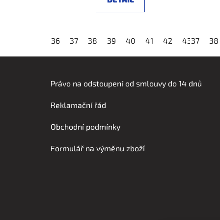
36
37
38
39
40
41
42
43
37
44
38
Z
á
Právo na odstoupení od smlouvy do 14 dnů
p
Reklamační řád
a
t
Obchodní podmínky
í
Formulář na výměnu zboží