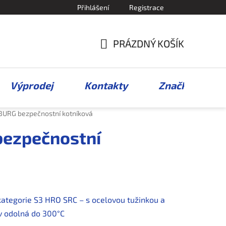
Přihlášení
Registrace
PRÁZDNÝ KOŠÍK
NÁKUPNÍ
KOŠÍK
Výprodej
Kontakty
Značky
URG bezpečnostní kotníková
ezpečnostní
kategorie S3 HRO SRC – s ocelovou tužinkou a
v odolná do 300°C