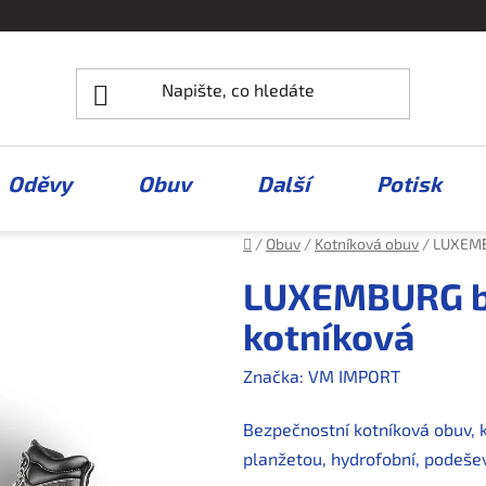
Oděvy
Obuv
Další
Potisk
Domů
/
Obuv
/
Kotníková obuv
/
LUXEMB
LUXEMBURG b
kotníková
Značka:
VM IMPORT
Bezpečnostní kotníková obuv, 
planžetou, hydrofobní, podeše