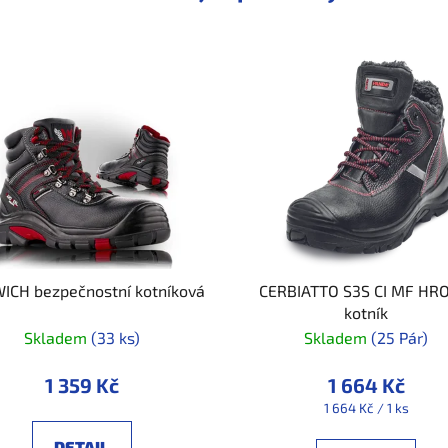
CH bezpečnostní kotníková
CERBIATTO S3S CI MF HR
kotník
Skladem
(33 ks)
Skladem
(25 Pár)
1 359 Kč
1 664 Kč
Měrná
1 664 Kč / 1 ks
cena:
DETAIL