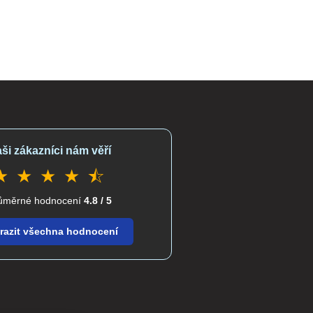
ši zákazníci nám věří
★ ★ ★ ★ ⯪
ůměrné hodnocení
4.8 / 5
razit všechna hodnocení