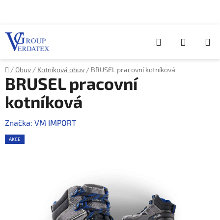
Přejít
na
obsah
Hledat
NÁKUP
KOŠÍK
Domů
/
Obuv
/
Kotníková obuv
/
BRUSEL pracovní kotníková
BRUSEL pracovní
kotníková
Značka:
VM IMPORT
AKCE