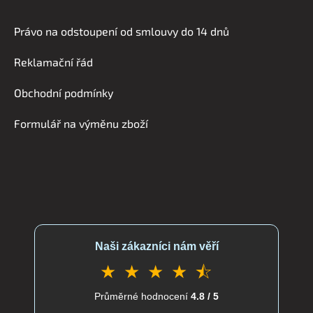
Z
á
Právo na odstoupení od smlouvy do 14 dnů
p
a
Reklamační řád
t
í
Obchodní podmínky
Formulář na výměnu zboží
Naši zákazníci nám věří
★ ★ ★ ★ ⯪
Průměrné hodnocení
4.8 / 5