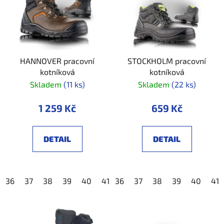
HANNOVER pracovní
STOCKHOLM pracovní
kotníková
kotníková
Skladem
(11 ks)
Skladem
(22 ks)
1 259 Kč
659 Kč
DETAIL
DETAIL
36
37
38
39
40
41
36
42
37
43
38
44
39
45
40
46
41
4