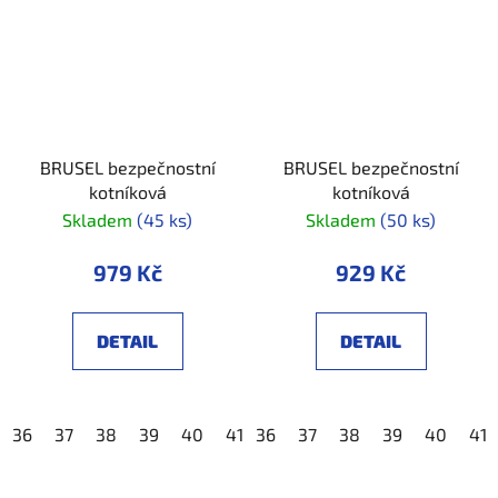
BRUSEL bezpečnostní
BRUSEL bezpečnostní
kotníková
kotníková
Skladem
(45 ks)
Skladem
(50 ks)
979 Kč
929 Kč
DETAIL
DETAIL
36
37
38
39
40
41
36
42
37
43
38
44
39
45
40
46
41
4