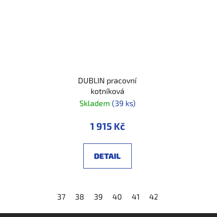
DUBLIN pracovní
kotníková
Skladem
(39 ks)
1 915 Kč
DETAIL
37
38
39
40
41
42
43
44
45