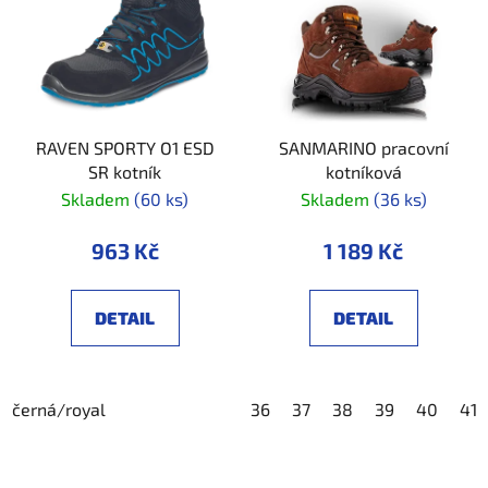
RAVEN SPORTY O1 ESD
SANMARINO pracovní
SR kotník
kotníková
Skladem
(60 ks)
Skladem
(36 ks)
963 Kč
1 189 Kč
DETAIL
DETAIL
černá/royal
36
37
38
39
40
41