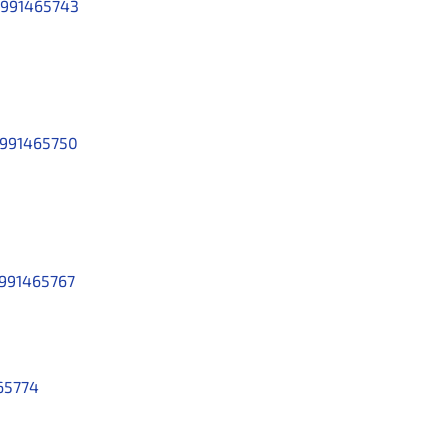
991465743
991465750
991465767
65774