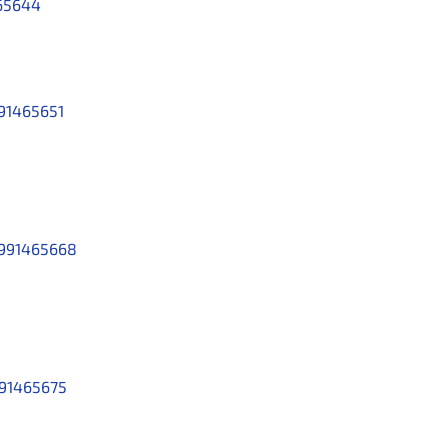
65644
91465651
991465668
91465675