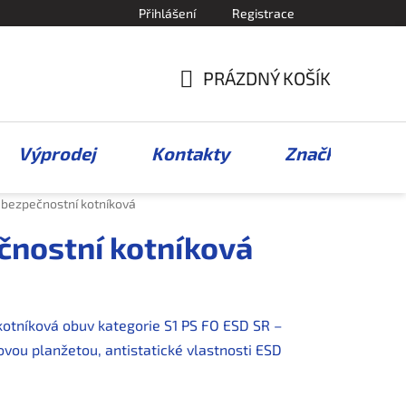
Přihlášení
Registrace
PRÁZDNÝ KOŠÍK
NÁKUPNÍ
KOŠÍK
Výprodej
Kontakty
Značky
bezpečnostní kotníková
čnostní kotníková
otníková obuv kategorie S1 PS FO ESD SR –
ovou planžetou, antistatické vlastnosti ESD