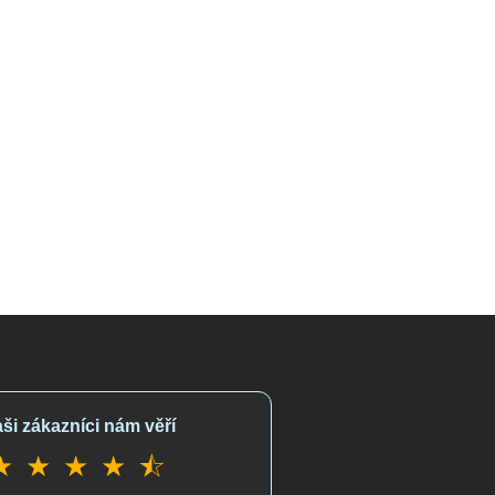
ši zákazníci nám věří
★ ★ ★ ★ ⯪