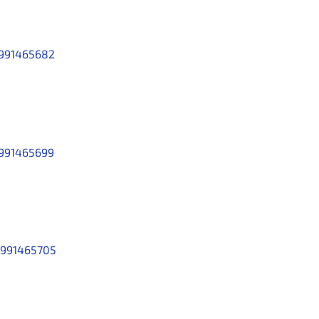
991465682
991465699
991465705