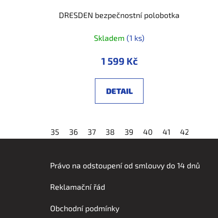
DRESDEN bezpečnostní polobotka
Skladem
(1 ks)
1 599 Kč
DETAIL
35
36
37
38
39
40
41
42
43
Z
á
Právo na odstoupení od smlouvy do 14 dnů
p
Reklamační řád
a
t
Obchodní podmínky