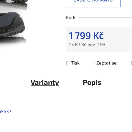
Kód:
1 799 Kč
1 487 Kč bez DPH
Měrná cena:
Tisk
Zeptat se
Varianty
Popis
65637