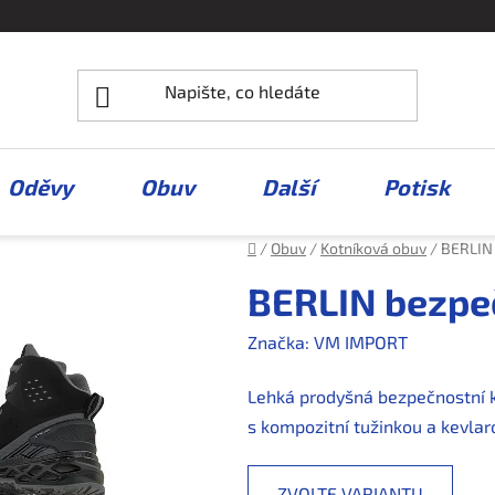
Oděvy
Obuv
Další
Potisk
Domů
/
Obuv
/
Kotníková obuv
/
BERLIN 
BERLIN bezpe
Značka:
VM IMPORT
Lehká prodyšná bezpečnostní k
s kompozitní tužinkou a kevlar
ZVOLTE VARIANTU