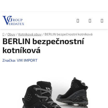
Přejít
na
obsah
Hledat
NÁKUP
KOŠÍK
Domů
/
Obuv
/
Kotníková obuv
/
BERLIN bezpečnostní kotníková
BERLIN bezpečnostní
kotníková
Značka:
VM IMPORT