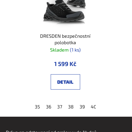
DRESDEN bezpečnostní
polobotka
Skladem
(1 ks)
1 599 Kč
DETAIL
35
36
37
38
39
40
41
42
43
Z
á