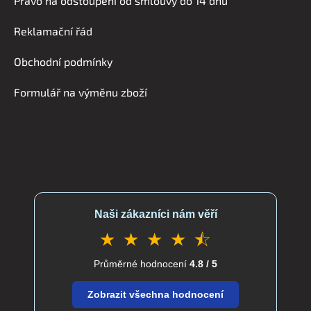
Právo na odstoupení od smlouvy do 14 dnů
p
a
Reklamační řád
t
í
Obchodní podmínky
Formulář na výměnu zboží
Naši zákazníci nám věří
★ ★ ★ ★ ⯪
Průměrné hodnocení
4.8 / 5
Zobrazit všechna hodnocení