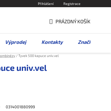
Přihlášení
Registrace
PRÁZDNÝ KOŠÍK
NÁKUPNÍ
KOŠÍK
Výprodej
Kontakty
Značky
ombinézy
/
Tyvek 500 kapuce univ.vel
uce univ.vel
0314001880999