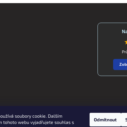
Na
Pr
Zob
oužívá soubory cookie. Dalším
Zboží.cz
Heureka.cz
verdatex.cz
Odmítnout
 tohoto webu vyjadřujete souhlas s