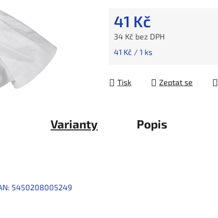
41 Kč
34 Kč bez DPH
Měrná cena:
41 Kč / 1 ks
Tisk
Zeptat se
Varianty
Popis
AN:
5450208005249