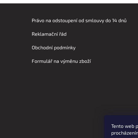
Z
á
Právo na odstoupení od smlouvy do 14 dnů
p
Reklamační řád
a
t
Obchodní podmínky
í
Formulář na výměnu zboží
Tento web p
procházením