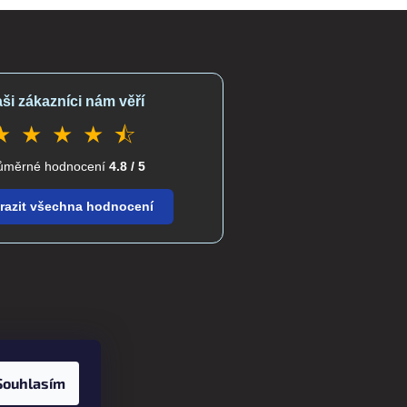
ši zákazníci nám věří
★ ★ ★ ★ ⯪
ůměrné hodnocení
4.8 / 5
razit všechna hodnocení
Souhlasím