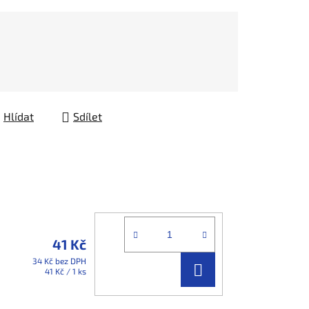
Hlídat
Sdílet
41 Kč
34 Kč bez DPH
DO
Měrná
41 Kč / 1 ks
cena:
KOŠÍKU