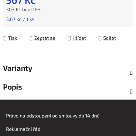
303 Kč bez DPH
Měrná cena:
3,67 Kč / 1 ks
Tisk
Zeptat se
Hlídat
Sdílet
Varianty
Popis
Z
á
Právo na odstoupení od smlouvy do 14 dnů
p
a
Reklamační řád
t