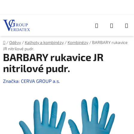
Přejít
na
obsah
Hledat
NÁKUP
KOŠÍK
Domů
/
Oděvy
/
Kalhoty a kombinézy
/
Kombinézy
/
BARBARY rukavice
JR nitrilové pudr.
BARBARY rukavice JR
nitrilové pudr.
Značka:
CERVA GROUP a.s.