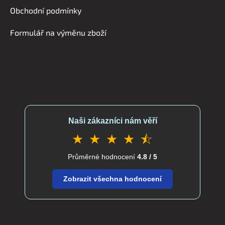
í
Obchodní podmínky
Formulář na výměnu zboží
Naši zákazníci nám věří
★ ★ ★ ★ ⯪
Průměrné hodnocení
4.8 / 5
Zobrazit všechna hodnocení