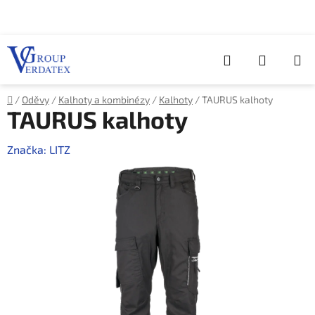
Přejít
na
obsah
Hledat
NÁKUP
KOŠÍK
Domů
/
Oděvy
/
Kalhoty a kombinézy
/
Kalhoty
/
TAURUS kalhoty
TAURUS kalhoty
Značka:
LITZ