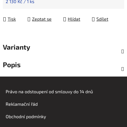
Měrná cena:
2 130 Kč / 1 ks
Tisk
Zeptat se
Hlídat
Sdílet
Varianty
Popis
Z
á
Právo na odstoupení od smlouvy do 14 dnů
p
a
Reklamační řád
t
í
Obchodní podmínky