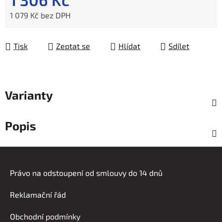
1 079 Kč bez DPH
Měrná cena:
Tisk
Zeptat se
Hlídat
Sdílet
Varianty
Popis
Z
á
Právo na odstoupení od smlouvy do 14 dnů
p
a
Reklamační řád
t
í
Obchodní podmínky