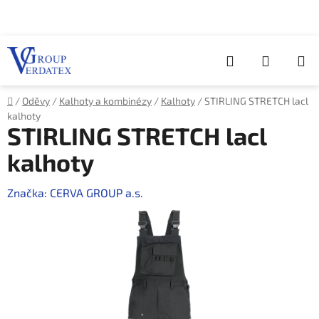
Přejít
na
obsah
Hledat
NÁKUP
KOŠÍK
Domů
/
Oděvy
/
Kalhoty a kombinézy
/
Kalhoty
/
STIRLING STRETCH lacl
kalhoty
STIRLING STRETCH lacl
kalhoty
Značka:
CERVA GROUP a.s.