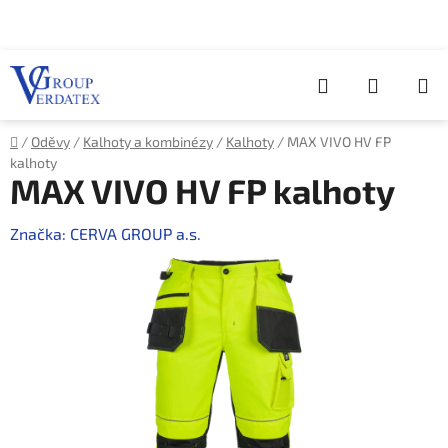
Přejít
na
obsah
Hledat
NÁKUP
KOŠÍK
Domů
/
Oděvy
/
Kalhoty a kombinézy
/
Kalhoty
/
MAX VIVO HV FP
kalhoty
MAX VIVO HV FP kalhoty
Značka:
CERVA GROUP a.s.