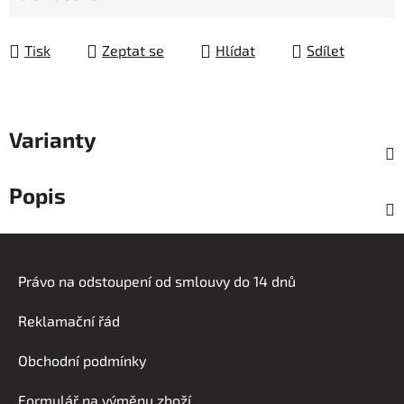
Měrná cena:
Tisk
Zeptat se
Hlídat
Sdílet
Varianty
Popis
Z
á
Právo na odstoupení od smlouvy do 14 dnů
p
a
Reklamační řád
t
í
Obchodní podmínky
Formulář na výměnu zboží