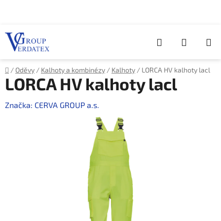
Přejít
na
obsah
Hledat
NÁKUP
KOŠÍK
Domů
/
Oděvy
/
Kalhoty a kombinézy
/
Kalhoty
/
LORCA HV kalhoty lacl
LORCA HV kalhoty lacl
Značka:
CERVA GROUP a.s.