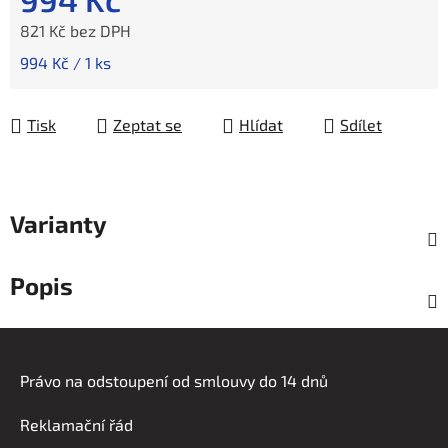
821 Kč bez DPH
Měrná cena:
994 Kč / 1 ks
Tisk
Zeptat se
Hlídat
Sdílet
Varianty
Popis
Z
á
Právo na odstoupení od smlouvy do 14 dnů
p
a
Reklamační řád
t