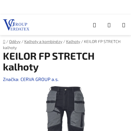
Přejít
na
obsah
Hledat
NÁKUP
KOŠÍK
Domů
/
Oděvy
/
Kalhoty a kombinézy
/
Kalhoty
/
KEILOR FP STRETCH
kalhoty
KEILOR FP STRETCH
kalhoty
Značka:
CERVA GROUP a.s.