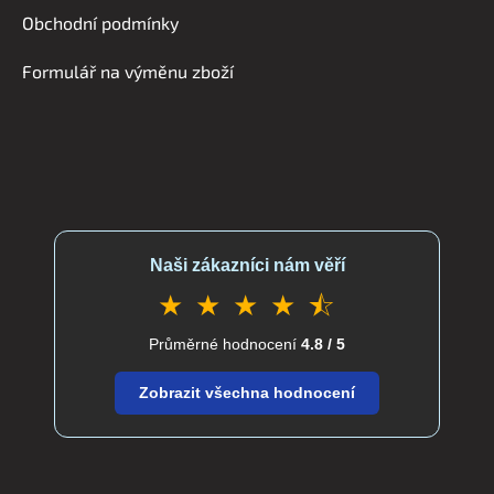
í
Obchodní podmínky
Formulář na výměnu zboží
Naši zákazníci nám věří
★ ★ ★ ★ ⯪
Průměrné hodnocení
4.8 / 5
Zobrazit všechna hodnocení