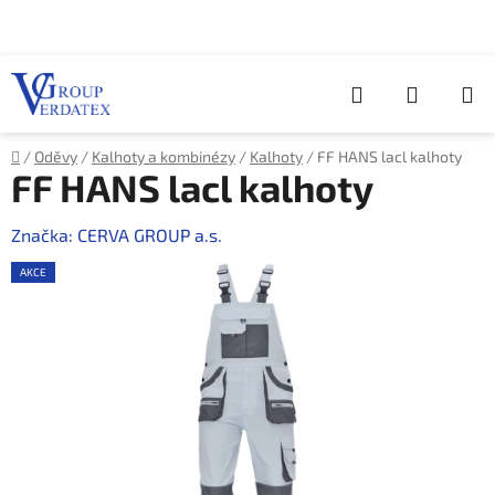
Přejít
na
obsah
Hledat
NÁKUP
KOŠÍK
Domů
/
Oděvy
/
Kalhoty a kombinézy
/
Kalhoty
/
FF HANS lacl kalhoty
FF HANS lacl kalhoty
Značka:
CERVA GROUP a.s.
AKCE