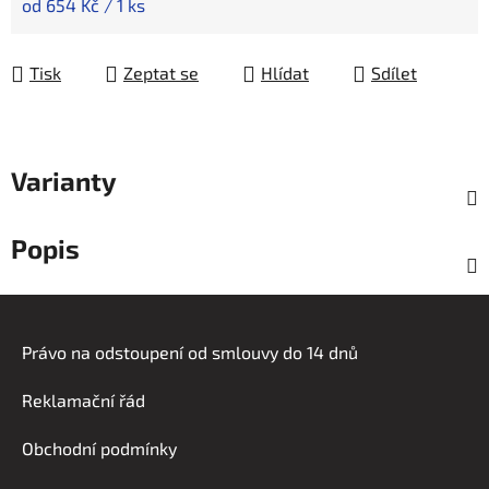
Měrná cena:
od 654 Kč / 1 ks
Tisk
Zeptat se
Hlídat
Sdílet
Varianty
Popis
Z
á
Právo na odstoupení od smlouvy do 14 dnů
p
a
Reklamační řád
t
í
Obchodní podmínky