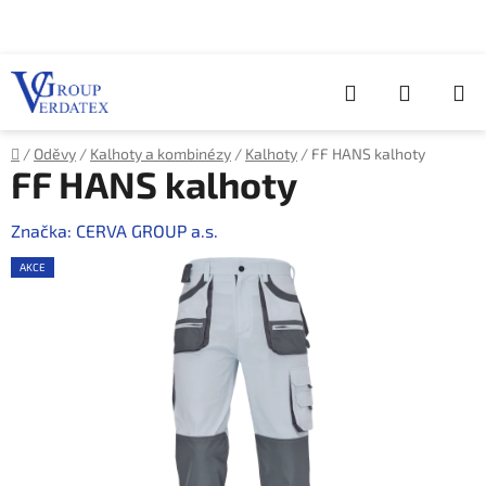
Přejít
na
obsah
Hledat
NÁKUP
KOŠÍK
Domů
/
Oděvy
/
Kalhoty a kombinézy
/
Kalhoty
/
FF HANS kalhoty
FF HANS kalhoty
Značka:
CERVA GROUP a.s.
AKCE