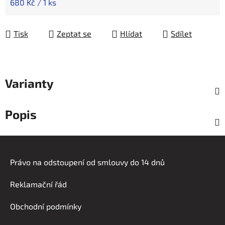
Měrná cena:
680 Kč / 1 ks
Tisk
Zeptat se
Hlídat
Sdílet
Varianty
Popis
Z
á
Právo na odstoupení od smlouvy do 14 dnů
p
a
Reklamační řád
t
í
Obchodní podmínky