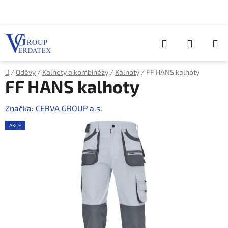
Přejít
na
obsah
Hledat
NÁKUP
KOŠÍK
Domů
/
Oděvy
/
Kalhoty a kombinézy
/
Kalhoty
/
FF HANS kalhoty
FF HANS kalhoty
Značka:
CERVA GROUP a.s.
AKCE