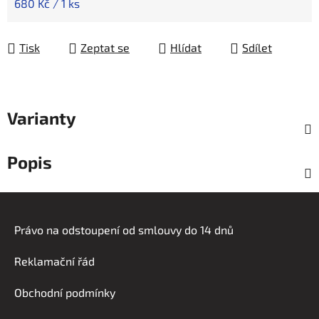
Měrná cena:
680 Kč / 1 ks
Tisk
Zeptat se
Hlídat
Sdílet
Varianty
Popis
Z
á
Právo na odstoupení od smlouvy do 14 dnů
p
a
Reklamační řád
t
í
Obchodní podmínky