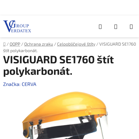
Přejít
na
obsah
Hledat
NÁKUP
KOŠÍK
Domů
/
OOPP
/
Ochrana zraku
/
Celoobličejové štíty
/
VISIGUARD SE1760
štít polykarbonát.
VISIGUARD SE1760 štít
polykarbonát.
Značka:
CERVA