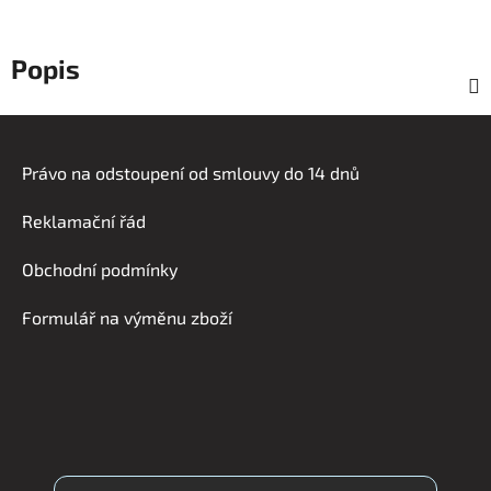
Popis
Z
á
Právo na odstoupení od smlouvy do 14 dnů
p
a
Reklamační řád
t
í
Obchodní podmínky
Formulář na výměnu zboží