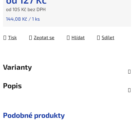
od
105 Kč
bez DPH
Měrná cena:
144,08 Kč / 1 ks
Tisk
Zeptat se
Hlídat
Sdílet
Varianty
Popis
Podobné produkty