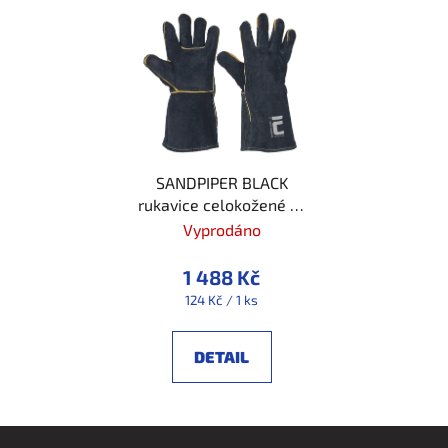
SANDPIPER BLACK
rukavice celokožené 12
PÁRŮ
Vyprodáno
1 488 Kč
Měrná
124 Kč / 1 ks
cena:
DETAIL
Z