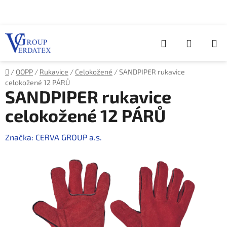
Přejít
na
obsah
Hledat
NÁKUP
KOŠÍK
Domů
/
OOPP
/
Rukavice
/
Celokožené
/
SANDPIPER rukavice
celokožené 12 PÁRŮ
SANDPIPER rukavice
celokožené 12 PÁRŮ
Značka:
CERVA GROUP a.s.