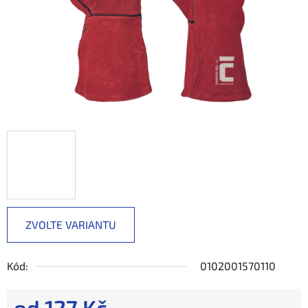
ZVOLTE VARIANTU
Kód:
0102001570110
od
127 Kč