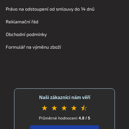
á
Právo na odstoupení od smlouvy do 14 dnů
p
a
Reklamační řád
t
í
Obchodní podmínky
Formulář na výměnu zboží
Naši zákazníci nám věří
★ ★ ★ ★ ⯪
Průměrné hodnocení
4.8 / 5