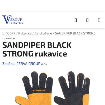
Přejít
na
obsah
Hledat
NÁKUP
KOŠÍK
Domů
/
OOPP
/
Rukavice
/
Celokožené
/
SANDPIPER BLACK STRONG
rukavice
SANDPIPER BLACK
STRONG rukavice
Značka:
CERVA GROUP a.s.