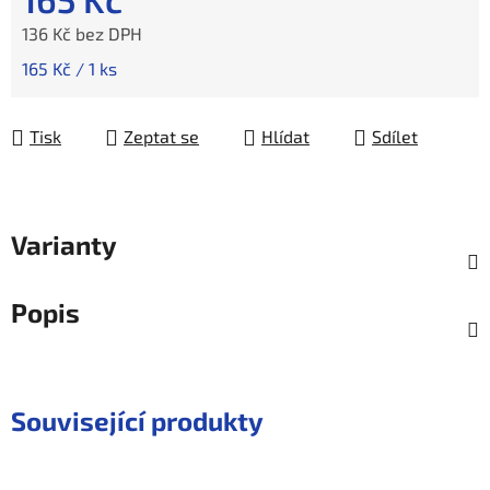
136 Kč bez DPH
Měrná cena:
165 Kč / 1 ks
Tisk
Zeptat se
Hlídat
Sdílet
Varianty
Popis
Související produkty