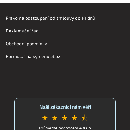
Z
á
Právo na odstoupení od smlouvy do 14 dnů
p
a
Reklamační řád
t
í
Obchodní podmínky
Formulář na výměnu zboží
Naši zákazníci nám věří
★ ★ ★ ★ ⯪
Průměrné hodnocení
4.8 / 5