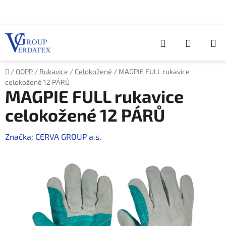
Přejít
na
obsah
Hledat
NÁKUP
KOŠÍK
Domů
/
OOPP
/
Rukavice
/
Celokožené
/
MAGPIE FULL rukavice
celokožené 12 PÁRŮ
MAGPIE FULL rukavice
celokožené 12 PÁRŮ
Značka:
CERVA GROUP a.s.