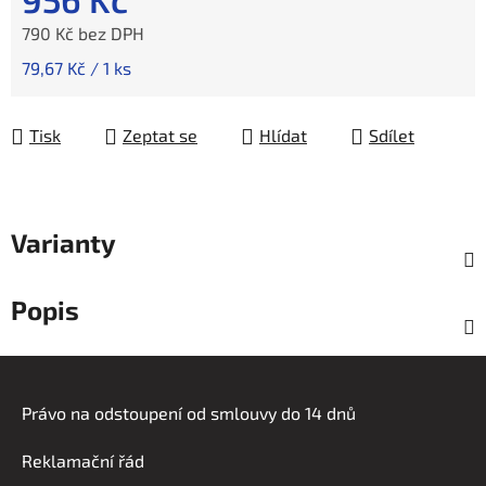
790 Kč bez DPH
Měrná cena:
79,67 Kč / 1 ks
Tisk
Zeptat se
Hlídat
Sdílet
Varianty
Popis
Z
á
Právo na odstoupení od smlouvy do 14 dnů
p
a
Reklamační řád
t