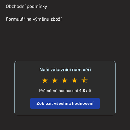
í
Obchodní podmínky
Formulář na výměnu zboží
Naši zákazníci nám věří
★ ★ ★ ★ ⯪
Průměrné hodnocení
4.8 / 5
Zobrazit všechna hodnocení