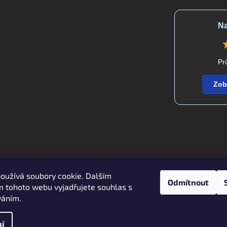
Na
Pr
Zob
oužívá soubory cookie. Dalším
Zboží.cz
Heureka.cz
verdatex.cz
Odmítnout
 tohoto webu vyjadřujete souhlas s
váním.
í