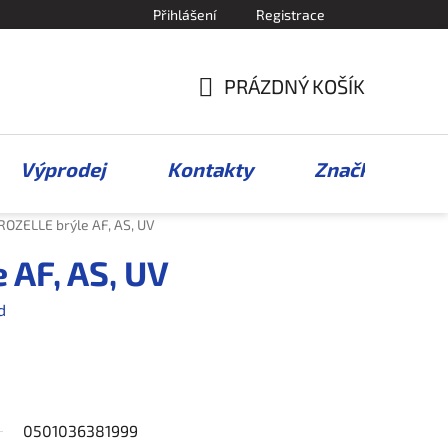
Přihlášení
Registrace
PRÁZDNÝ KOŠÍK
NÁKUPNÍ
KOŠÍK
Výprodej
Kontakty
Značky
ROZELLE brýle AF, AS, UV
 AF, AS, UV
d
0501036381999