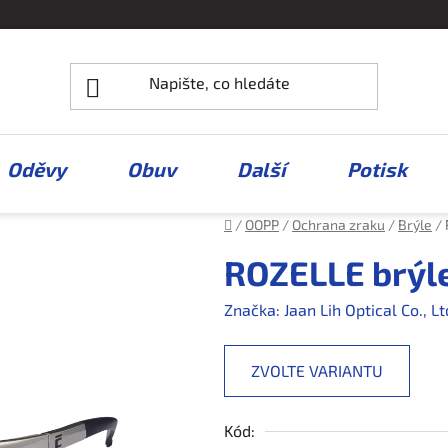
Oděvy
Obuv
Další
Potisk
Domů
/
OOPP
/
Ochrana zraku
/
Brýle
/
ROZELLE brýle
Značka:
Jaan Lih Optical Co., Lt
ZVOLTE VARIANTU
Kód: