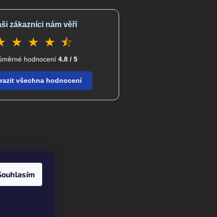
ši zákazníci nám věří
★ ★ ★ ★ ⯪
ůměrné hodnocení
4.8 / 5
razit všechna hodnocení
Souhlasím