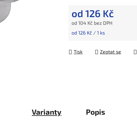
od
126 Kč
od
104 Kč
bez DPH
Měrná cena:
od 126 Kč / 1 ks
Tisk
Zeptat se
Varianty
Popis