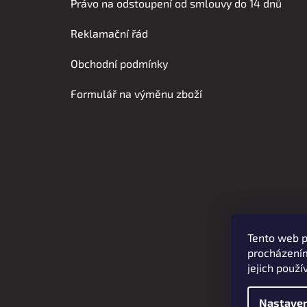
á
Právo na odstoupení od smlouvy do 14 dnů
p
Reklamační řád
a
t
Obchodní podmínky
í
Formulář na výměnu zboží
Tento web p
procházením
jejich použí
Nastaven