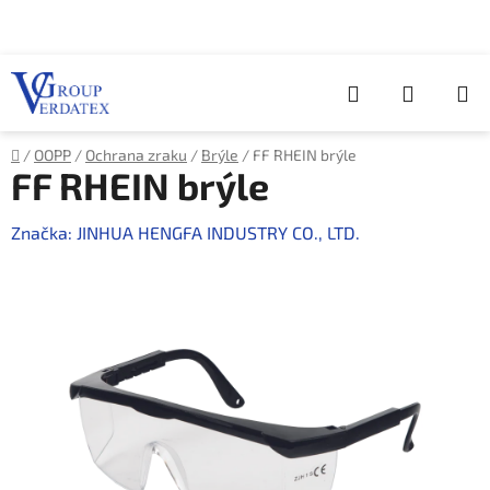
Přejít
na
obsah
Hledat
NÁKUP
KOŠÍK
Domů
/
OOPP
/
Ochrana zraku
/
Brýle
/
FF RHEIN brýle
FF RHEIN brýle
Značka:
JINHUA HENGFA INDUSTRY CO., LTD.