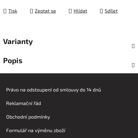
Měrná cena:
Tisk
Zeptat se
Hlídat
Sdílet
Varianty
Popis
Z
á
Právo na odstoupení od smlouvy do 14 dnů
p
a
Reklamační řád
t
í
Obchodní podmínky
Formulář na výměnu zboží