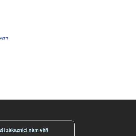
ivem
ši zákazníci nám věří