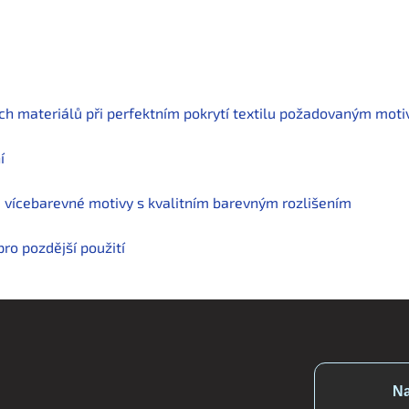
 materiálů při perfektním pokrytí textilu požadovaným mot
í
vícebarevné motivy s kvalitním barevným rozlišením
 pozdější použití
Na