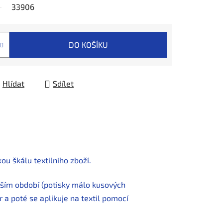
33906
DO KOŠÍKU
Hlídat
Sdílet
u škálu textilního zboží.
alším období (potisky málo kusových
a poté se aplikuje na textil pomocí