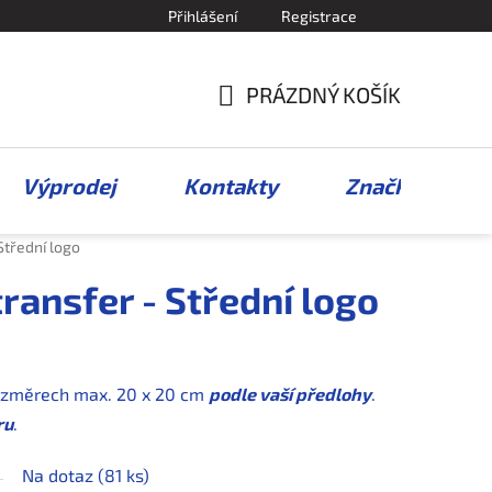
Přihlášení
Registrace
PRÁZDNÝ KOŠÍK
NÁKUPNÍ
KOŠÍK
Výprodej
Kontakty
Značky
Střední logo
ransfer - Střední logo
 rozměrech max. 20 x 20 cm
podle vaší předlohy
.
ru
.
Na dotaz
(81 ks)