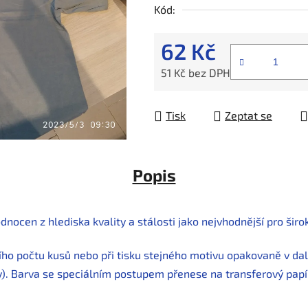
Kód:
62 Kč
51 Kč bez DPH
Měrná cena:
Tisk
Zeptat se
Popis
en z hlediska kvality a stálosti jako nejvhodnější pro široko
šího počtu kusů nebo při tisku stejného motivu opakovaně v d
). Barva se speciálním postupem přenese na transferový papír 