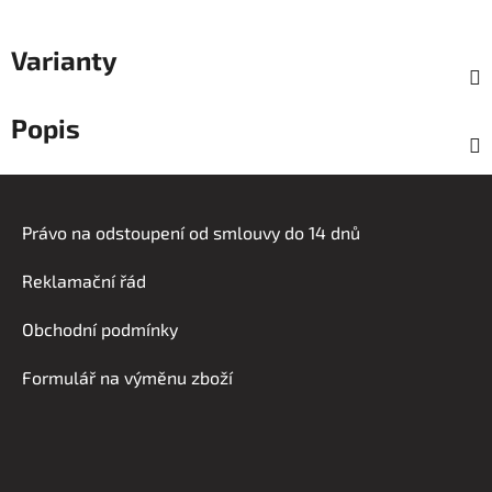
Varianty
Popis
Z
á
Právo na odstoupení od smlouvy do 14 dnů
p
a
Reklamační řád
t
í
Obchodní podmínky
Formulář na výměnu zboží