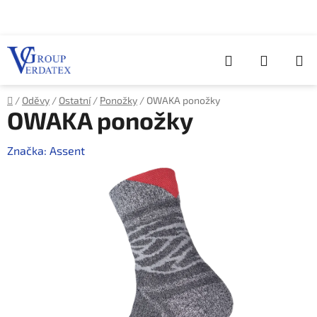
Přejít
na
obsah
Hledat
NÁKUP
KOŠÍK
Domů
/
Oděvy
/
Ostatní
/
Ponožky
/
OWAKA ponožky
OWAKA ponožky
Značka:
Assent