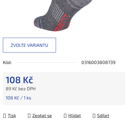
ZVOLTE VARIANTU
Kód:
0316003808739
108 Kč
89 Kč bez DPH
Měrná cena:
108 Kč / 1 ks
Tisk
Zeptat se
Hlídat
Sdílet