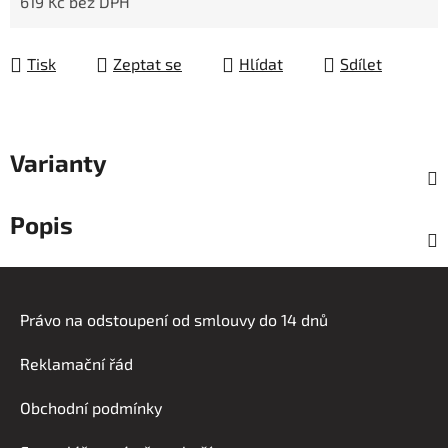
619 Kč bez DPH
Měrná cena:
Tisk
Zeptat se
Hlídat
Sdílet
Varianty
Popis
Z
á
Právo na odstoupení od smlouvy do 14 dnů
p
a
Reklamační řád
t
í
Obchodní podmínky