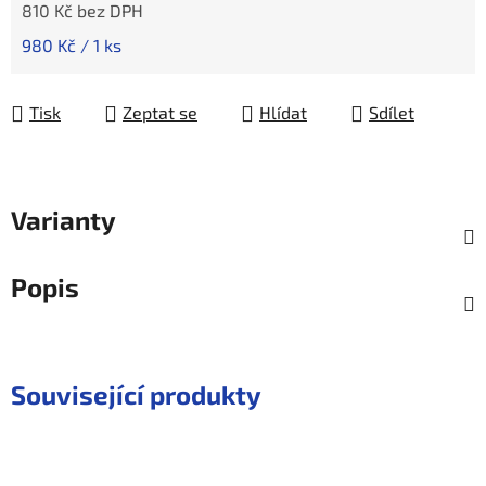
810 Kč bez DPH
Měrná cena:
980 Kč / 1 ks
Tisk
Zeptat se
Hlídat
Sdílet
Varianty
Popis
Související produkty