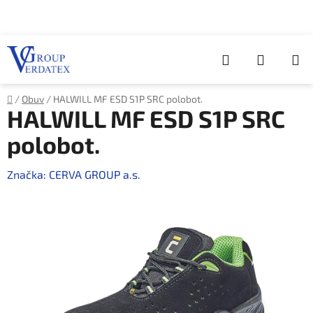
Přejít
na
obsah
Hledat
NÁKUP
KOŠÍK
Domů
/
Obuv
/
HALWILL MF ESD S1P SRC polobot.
HALWILL MF ESD S1P SRC
polobot.
Značka:
CERVA GROUP a.s.