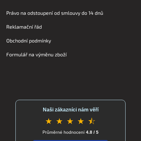
á
Právo na odstoupení od smlouvy do 14 dnů
p
a
Reklamační řád
t
í
Obchodní podmínky
Formulář na výměnu zboží
Naši zákazníci nám věří
★ ★ ★ ★ ⯪
Průměrné hodnocení
4.8 / 5