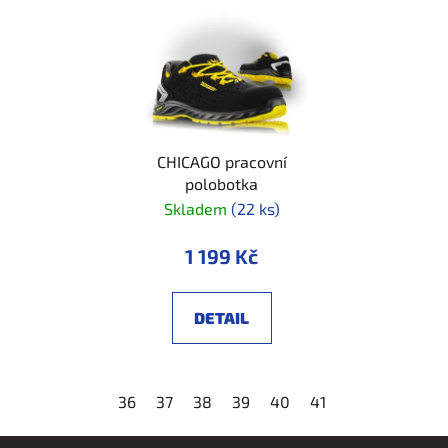
CHICAGO pracovní
polobotka
Skladem
(22 ks)
1 199 Kč
DETAIL
36
37
38
39
40
41
42
43
44
Z