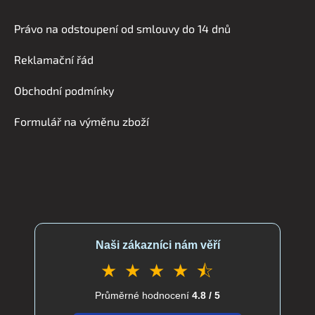
á
Právo na odstoupení od smlouvy do 14 dnů
p
a
Reklamační řád
t
í
Obchodní podmínky
Formulář na výměnu zboží
Naši zákazníci nám věří
★ ★ ★ ★ ⯪
Průměrné hodnocení
4.8 / 5