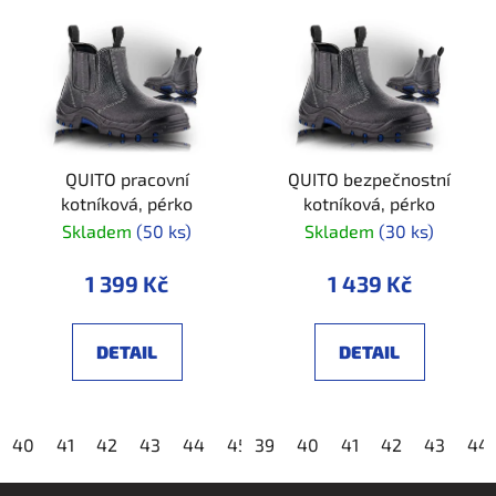
QUITO pracovní
QUITO bezpečnostní
kotníková, pérko
kotníková, pérko
Skladem
(50 ks)
Skladem
(30 ks)
1 399 Kč
1 439 Kč
DETAIL
DETAIL
40
41
42
43
44
45
39
46
40
47
41
48
42
43
44
Z