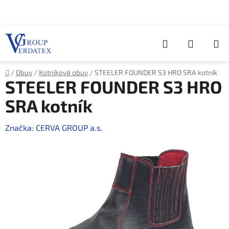
Přejít
na
obsah
Hledat
NÁKUP
KOŠÍK
Domů
/
Obuv
/
Kotníková obuv
/
STEELER FOUNDER S3 HRO SRA kotník
STEELER FOUNDER S3 HRO
SRA kotník
Značka:
CERVA GROUP a.s.