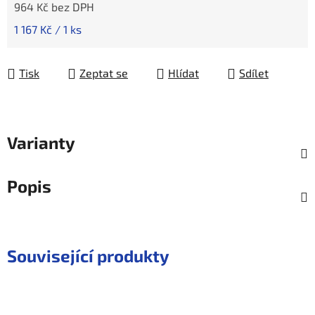
964 Kč bez DPH
Měrná cena:
1 167 Kč / 1 ks
Tisk
Zeptat se
Hlídat
Sdílet
Varianty
Popis
Související produkty