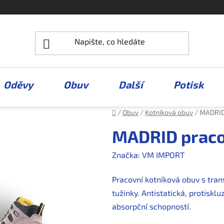
Oděvy
Obuv
Další
Potisk
Domů
/
Obuv
/
Kotníková obuv
/
MADRID 
MADRID praco
Značka:
VM IMPORT
Pracovní kotníková obuv s tra
tužinky. Antistatická, protiskl
absorpční schopností.