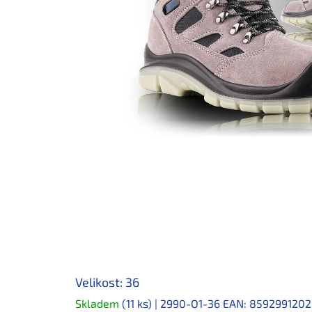
Velikost: 36
Skladem
(11 ks)
| 2990-O1-36
EAN:
859299120