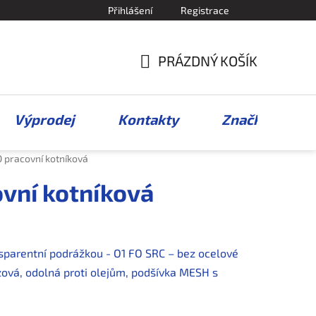
Přihlášení
Registrace
PRÁZDNÝ KOŠÍK
NÁKUPNÍ
KOŠÍK
Výprodej
Kontakty
Značky
pracovní kotníková
vní kotníková
nsparentní podrážkou - O1 FO SRC – bez ocelové
uzová, odolná proti olejům, podšívka MESH s