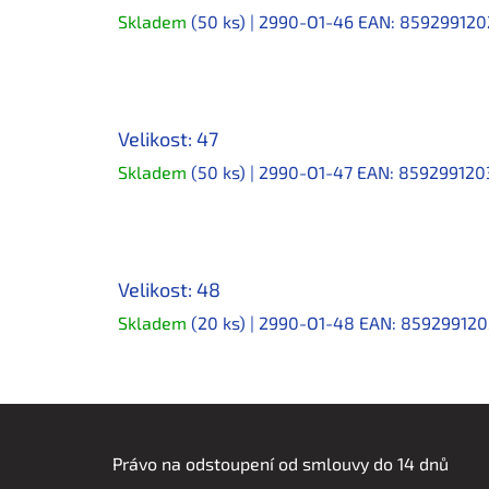
Skladem
(50 ks)
| 2990-O1-46
EAN:
859299120
Velikost: 47
Skladem
(50 ks)
| 2990-O1-47
EAN:
859299120
Velikost: 48
Skladem
(20 ks)
| 2990-O1-48
EAN:
859299120
Z
á
Právo na odstoupení od smlouvy do 14 dnů