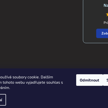
Na
Pr
Zob
oužívá soubory cookie. Dalším
Zboží.cz
Heureka.cz
verdatex.cz
Odmítnout
 tohoto webu vyjadřujete souhlas s
váním.
í
 práva vyhrazena.
Upravit nastavení cookies