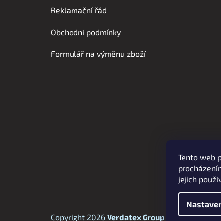
p
Reklamační řád
a
t
Obchodní podmínky
í
Formulář na výměnu zboží
Tento web p
procházením
jejich použí
Nastaven
Copyright 2026
Verdatex Group s.r.o.
. Všechna