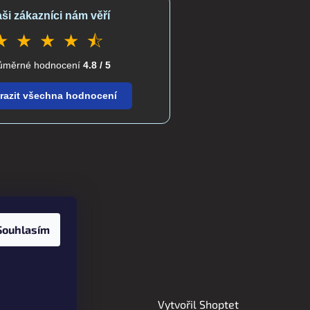
ši zákazníci nám věří
★ ★ ★ ★ ⯪
ůměrné hodnocení
4.8 / 5
razit všechna hodnocení
Souhlasím
Vytvořil Shoptet