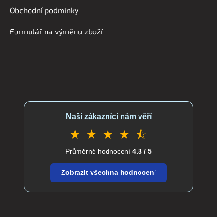
í
Obchodní podmínky
Formulář na výměnu zboží
Naši zákazníci nám věří
★ ★ ★ ★ ⯪
Průměrné hodnocení
4.8 / 5
Zobrazit všechna hodnocení