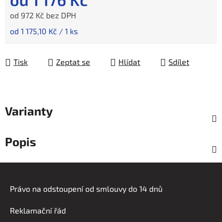
od
972 Kč
bez DPH
Měrná cena:
od 1 175,10 Kč / 1 ks
Tisk
Zeptat se
Hlídat
Sdílet
Varianty
Popis
Z
á
Právo na odstoupení od smlouvy do 14 dnů
p
a
Reklamační řád
t