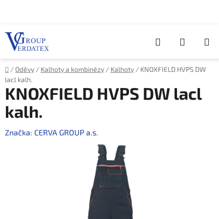
Přejít
na
obsah
Hledat
NÁKUP
KOŠÍK
Domů
/
Oděvy
/
Kalhoty a kombinézy
/
Kalhoty
/
KNOXFIELD HVPS DW
lacl kalh.
KNOXFIELD HVPS DW lacl
kalh.
Značka:
CERVA GROUP a.s.