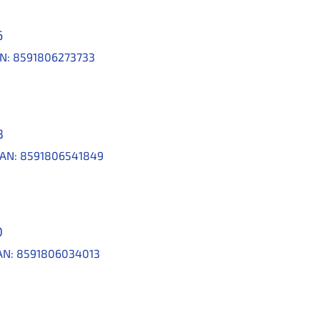
6
N:
8591806273733
8
AN:
8591806541849
0
AN:
8591806034013