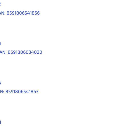
2
AN:
8591806541856
4
AN:
8591806034020
6
N:
8591806541863
8