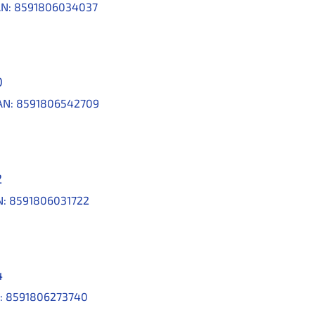
N:
8591806034037
0
AN:
8591806542709
2
N:
8591806031722
4
:
8591806273740