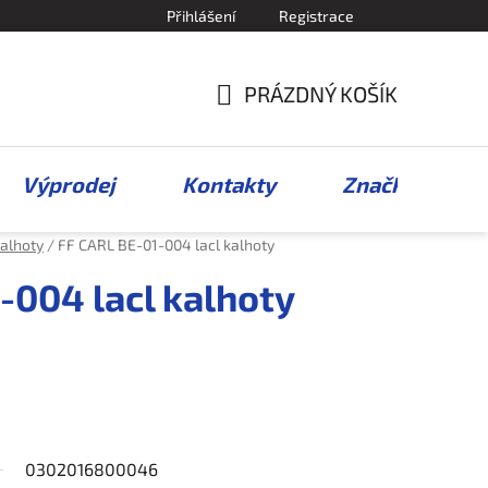
Přihlášení
Registrace
PRÁZDNÝ KOŠÍK
NÁKUPNÍ
KOŠÍK
Výprodej
Kontakty
Značky
alhoty
/
FF CARL BE-01-004 lacl kalhoty
-004 lacl kalhoty
0302016800046