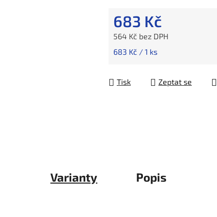
683 Kč
564 Kč bez DPH
Měrná cena:
683 Kč / 1 ks
Tisk
Zeptat se
Varianty
Popis