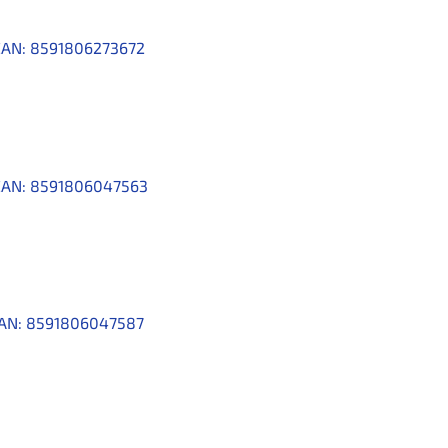
EAN:
8591806273672
EAN:
8591806047563
AN:
8591806047587