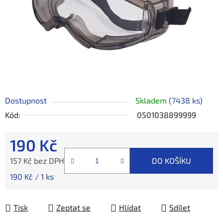
Dostupnost
Skladem
(7438 ks)
Kód:
0501038899999
190 Kč
157 Kč bez DPH
DO KOŠÍKU
Měrná cena:
190 Kč / 1 ks
Tisk
Zeptat se
Hlídat
Sdílet