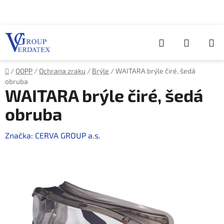
Přejít
na
obsah
Hledat
NÁKUP
KOŠÍK
Domů
/
OOPP
/
Ochrana zraku
/
Brýle
/
WAITARA brýle čiré, šedá
obruba
WAITARA brýle čiré, šedá
obruba
Značka:
CERVA GROUP a.s.