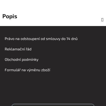
Popis
Z
á
Právo na odstoupení od smlouvy do 14 dnů
p
a
Reklamační řád
t
í
Obchodní podmínky
Formulář na výměnu zboží